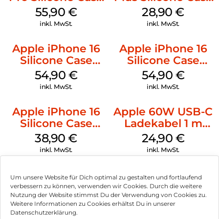
MagSafe Stone
MagSafe Black
55,90
€
28,90
€
Gray
inkl. MwSt.
inkl. MwSt.
Apple iPhone 16
Apple iPhone 16
Silicone Case
Silicone Case
MagSafe Black
MagSafe Lake
54,90
€
54,90
€
Green
inkl. MwSt.
inkl. MwSt.
Apple iPhone 16
Apple 60W USB-C
Silicone Case
Ladekabel 1 m
MagSafe
Weiß
38,90
€
24,90
€
Ultramarine
inkl. MwSt.
inkl. MwSt.
Um unsere Website für Dich optimal zu gestalten und fortlaufend
verbessern zu können, verwenden wir Cookies. Durch die weitere
Nutzung der Website stimmst Du der Verwendung von Cookies zu.
Impressum
Weitere Informationen zu Cookies erhältst Du in unserer
Datenschutzerklärung.