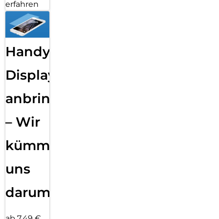
erfahren
Handy
Displayfolie
anbringen
– Wir
kümmern
uns
darum!
ab 7,49 €