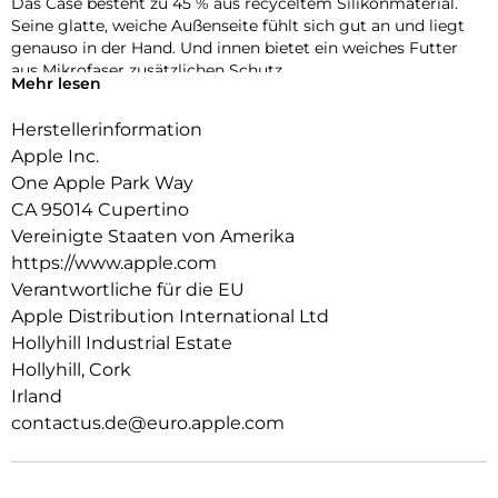
Das Case besteht zu 45 % aus recyceltem Silikon­material.
Seine glatte, weiche Außenseite fühlt sich gut an und liegt
genauso in der Hand. Und innen bietet ein weiches Futter
aus Mikrofaser zusätzlichen Schutz.
Mehr lesen
Dieses Case funktioniert nahtlos mit der Kamera­steuerung.
Herstellerinformation
Es kommt mit Saphirglas mit einer leitenden Schicht, die die
Bewegungen deines Fingers zur Kamerasteuerung
Apple Inc.
überträgt.
One Apple Park Way
CA 95014 Cupertino
Mit integrierten Magneten, die sich perfekt am iPhone 17
ausrichten, hält das Case ganz einfach und sorgt für
Vereinigte Staaten von Amerika
schnelleres kabel­loses Laden. Lass dein iPhone beim Laden
https://www.apple.com
einfach im Case und docke dein MagSafe Ladegerät an oder
Verantwortliche für die EU
leg es auf dein Qi2 25W oder Qi zertifiziertes Ladegerät.
Apple Distribution International Ltd
Wie jedes von Apple entwickelte Case durchläuft es im Laufe
Hollyhill Industrial Estate
des Design‑ und Fertigungs­prozesses Tausende von
Hollyhill, Cork
Teststunden. Deshalb sieht es nicht nur großartig aus,
Irland
sondern ist auch dafür gemacht, dein iPhone vor Kratzern
contactus.de@euro.apple.com
und bei Stürzen zu schützen.