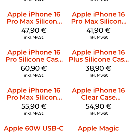
Apple iPhone 16
Apple iPhone 16
Pro Max Silicone
Pro Max Silicone
Case MagSafe
Case MagSafe
47,90
€
41,90
€
Black
Ultramarine
inkl. MwSt.
inkl. MwSt.
Apple iPhone 16
Apple iPhone 16
Pro Silicone Case
Plus Silicone Case
MagSafe Stone
MagSafe Denim
60,90
€
38,90
€
Gray
inkl. MwSt.
inkl. MwSt.
Apple iPhone 16
Apple iPhone 16
Pro Max Silicone
Clear Case
Case MagSafe
MagSafe
55,90
€
54,90
€
Stone Gray
Transparent
inkl. MwSt.
inkl. MwSt.
Apple 60W USB-C
Apple Magic