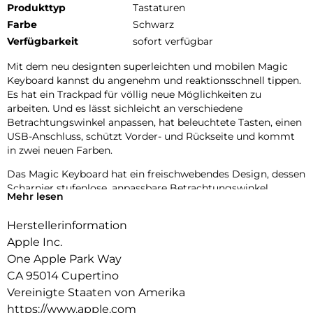
Produkttyp
Tastaturen
Farbe
Schwarz
Verfügbarkeit
sofort verfügbar
Mit dem neu designten superleichten und mobilen Magic
Keyboard kannst du angenehm und reaktionsschnell tippen.
Es hat ein Trackpad für völlig neue Möglichkeiten zu
arbeiten. Und es lässt sichleicht an verschiedene
Betrachtungswinkel anpassen, hat beleuchtete Tasten, einen
USB-Anschluss, schützt Vorder- und Rückseite und kommt
in zwei neuen Farben.
Das Magic Keyboard hat ein freischwebendes Design, dessen
Scharnier stufenlose, anpassbare Betrachtungswinkel
Mehr lesen
ermöglicht. Beleuchtete Tasten mit Scherenmechanismus
und eine Funktionsreihe mit 10 Tasten geben dir mehr
Herstellerinformation
Vielseitigkeit als je zuvor. Das integrierte Trackpad aus Glas
Apple Inc.
kommt mit haptischem Feedback und Unterstützung für
Multi-Touch Gesten und den Cursor.
One Apple Park Way
CA 95014 Cupertino
Lässt sich zusammenfalten, um Vorder und Rückseite zu
Vereinigte Staaten von Amerika
schützen, wenn du unterwegs bist. Und hat einen USBC
https://www.apple.com
Anschluss zum PassThrough Laden. Erhältlich in Schwarz