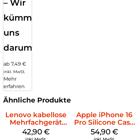
– Wir
kümmern
uns
darum!
ab 7,49 €
inkl. MwSt.
Mehr
erfahren
Ähnliche Produkte
Lenovo kabellose
Apple iPhone 16
Mehrfachgerät
Pro Silicone Case
Luna Grey
MagSafe Black
42,90
€
54,90
€
inkl. MwSt.
inkl. MwSt.