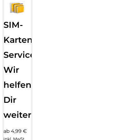
Sende eine Textnachricht, ruf jemanden an, lade Musik und
Podcasts und kontaktiere den Notruf – alles ohne dein
iPhone. Und jetzt bist du mit schnellem 5G unterwegs noch
besser verbunden.
SIM-
Karten
Service:
Wir
helfen
Dir
weiter
ab 4,99 €
inkl. MwSt.