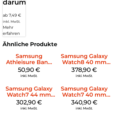
darum!
ab 7,49 €
inkl. MwSt.
Mehr
erfahren
Ähnliche Produkte
Samsung
Samsung Galaxy
Athleisure Band
Watch8 40 mm
(M/L) Galaxy
Silver
50,90
€
378,90
€
Watch8/Watch8
inkl. MwSt.
inkl. MwSt.
Classic Green
Samsung Galaxy
Samsung Galaxy
Watch7 44 mm
Watch7 40 mm
Green
Green
302,90
€
340,90
€
inkl. MwSt.
inkl. MwSt.