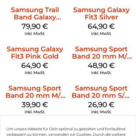
Samsung Trail
Samsung Galaxy
Band Galaxy
Fit3 Silver
Watch Ultra
79,90
€
64,90
€
Orange
inkl. MwSt.
inkl. MwSt.
Samsung Galaxy
Samsung Sport
Fit3 Pink Gold
Band 20 mm M/L
Galaxy Watch
64,90
€
48,90
€
Series Silber
inkl. MwSt.
inkl. MwSt.
Samsung Sport
Samsung Sport
Band 20 mm M/L
Band 20 mm S/M
Galaxy Watch4
Galaxy Watch4
39,90
€
26,90
€
Serie Graphite
Serie Graphite
inkl. MwSt.
inkl. MwSt.
Um unsere Website für Dich optimal zu gestalten und fortlaufend
verbessern zu können, verwenden wir Cookies. Durch die weitere