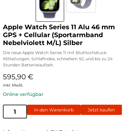
Apple Watch Series 11 Alu 46 mm
GPS + Cellular (Sportarmband
Nebelviolett M/L) Silber
Die neue Apple Watch Series 11 mit Bluthochdruck
Mitteilungen, Schlafindex, schnellem 5G und bis zu 24
Stunden Batterielaufzeit.
595,90
€
inkl. MwSt.
Online verfügbar
In den Warenkorb
Jetzt kaufen