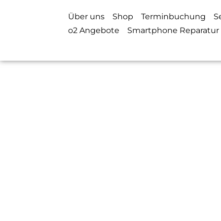
Über uns
Shop
Terminbuchung
S
o2 Angebote
Smartphone Reparatur
Mobiltelefone
Tablets
Weara