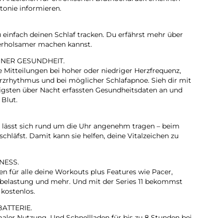
tonie informieren.
 einfach deinen Schlaf tracken. Du erfährst mehr über
 erholsamer machen kannst.
INER GESUNDHEIT.
e Mitteilungen bei hoher oder niedriger Herzfrequenz,
zrhythmus und bei möglicher Schlafapnoe. Sieh dir mit
tigsten über Nacht erfassten Gesundheitsdaten an und
 Blut.
11 lässt sich rund um die Uhr angenehm tragen – beim
schläfst. Damit kann sie helfen, deine Vitalzeichen zu
NESS.
en für alle deine Workouts plus Features wie Pacer,
sbelastung und mehr. Und mit der Series 11 bekommst
 kostenlos.
BATTERIE.
maler Nutzung. Und Schnellladen für bis zu 8 Stunden bei