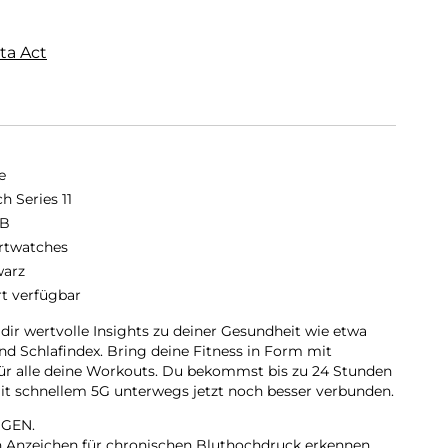
ta Act
e
h Series 11
GB
twatches
arz
rt verfügbar
 dir wertvolle Insights zu deiner Gesundheit wie etwa
d Schlafindex. Bring deine Fitness in Form mit
für alle deine Workouts. Du bekommst bis zu 24 Stunden
 mit schnellem 5G unterwegs jetzt noch besser verbunden.
GEN.
nn Anzeichen für chronischen Bluthochdruck erkennen