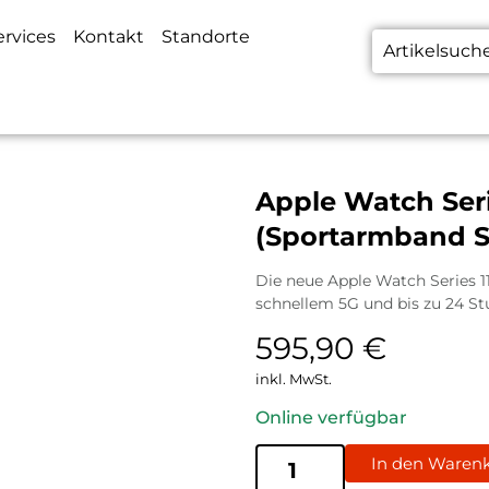
ervices
Kontakt
Standorte
bles
Festnetz
Kopfhörer & Headsets
Smart Hom
Apple Watch Seri
(Sportarmband 
Die neue Apple Watch Series 1
schnellem 5G und bis zu 24 Stu
595,90
€
inkl. MwSt.
Online verfügbar
In den Waren