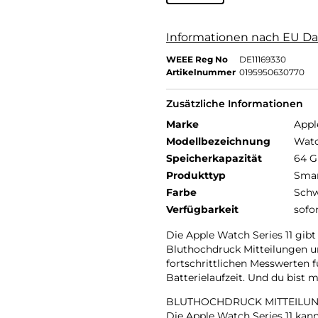
Informationen nach EU Da
WEEE Reg No
DE11169330
Artikelnummer
0195950630770
Zusätzliche Informationen
Marke
Appl
Modellbezeichnung
Watc
Speicherkapazität
64 
Produkttyp
Smar
Farbe
Schw
Verfügbarkeit
sofo
Die Apple Watch Series 11 gibt
Bluthochdruck Mitteilungen un
fortschrittlichen Messwerten 
Batterielaufzeit. Und du bist
BLUTHOCHDRUCK MITTEILUN
Die Apple Watch Series 11 ka