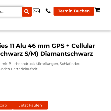
Termin Buchen
e
Netzwerk & Router
Zubehör
es 11 Alu 46 mm GPS + Cellular
Schwarz S/M) Diamantschwarz
1 mit Bluthochdruck Mitteilungen, Schlafindex,
nden Batterielaufzeit.
korb
Jetzt kaufen