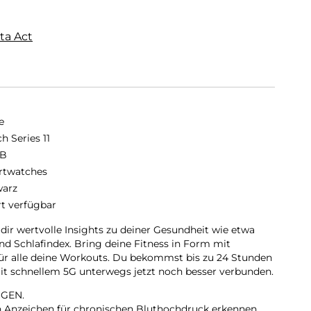
ta Act
e
h Series 11
GB
twatches
arz
rt verfügbar
 dir wertvolle Insights zu deiner Gesundheit wie etwa
d Schlafindex. Bring deine Fitness in Form mit
für alle deine Workouts. Du bekommst bis zu 24 Stunden
 mit schnellem 5G unterwegs jetzt noch besser verbunden.
GEN.
nn Anzeichen für chronischen Bluthochdruck erkennen