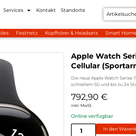
Services
Kontakt
Standorte
bles
Festnetz
Kopfhörer & Headsets
Smart Hom
Apple Watch Seri
Cellular (Sporta
Die neue Apple Watch Series 1
schnellem 5G und bis zu 24 Stu
792,90
€
inkl. MwSt.
Online verfügbar
In den Waren