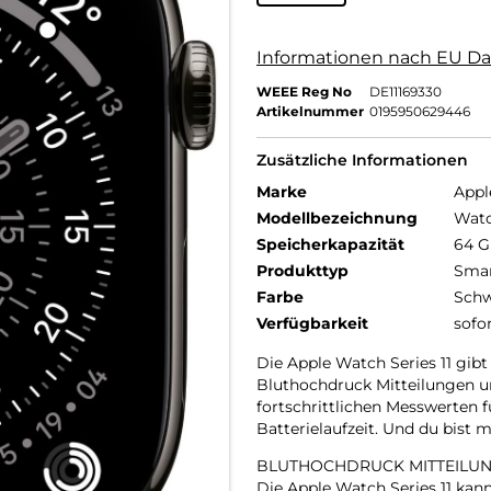
Informationen nach EU Da
WEEE Reg No
DE11169330
Artikelnummer
0195950629446
Zusätzliche Informationen
Marke
Appl
Modellbezeichnung
Watc
Speicherkapazität
64 
Produkttyp
Smar
Farbe
Schw
Verfügbarkeit
sofo
Die Apple Watch Series 11 gibt
Bluthochdruck Mitteilungen un
fortschrittlichen Messwerten 
Batterielaufzeit. Und du bist
BLUTHOCHDRUCK MITTEILUN
Die Apple Watch Series 11 ka