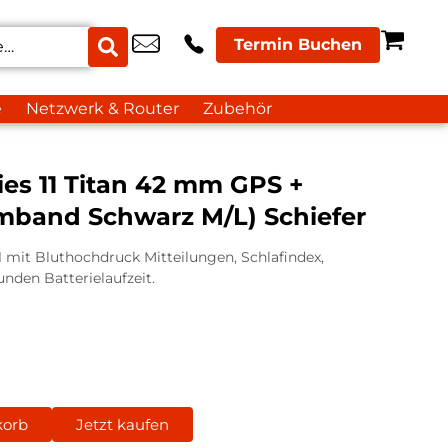
Termin Buchen
e
Netzwerk & Router
Zubehör
es 11 Titan 42 mm GPS +
rmband Schwarz M/L) Schiefer
1 mit Bluthochdruck Mitteilungen, Schlafindex,
nden Batterielaufzeit.
korb
Jetzt kaufen