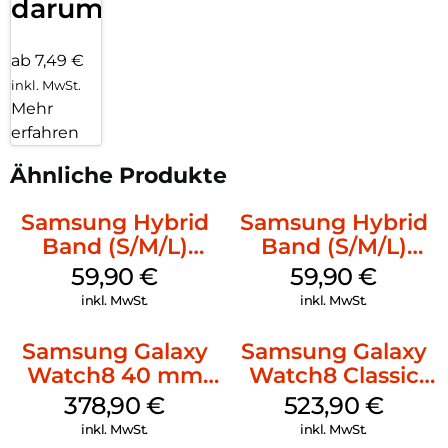
darum!
ab 7,49 €
inkl. MwSt.
Mehr
erfahren
Ähnliche Produkte
Samsung Hybrid
Samsung Hybrid
Band (S/M/L)
Band (S/M/L)
Galaxy
Galaxy
59,90
€
59,90
€
Watch8/Watch8
Watch8/Watch8
inkl. MwSt.
inkl. MwSt.
Classic Taupe
Classic Blue
Samsung Galaxy
Samsung Galaxy
Watch8 40 mm
Watch8 Classic
Graphite
White
378,90
€
523,90
€
inkl. MwSt.
inkl. MwSt.