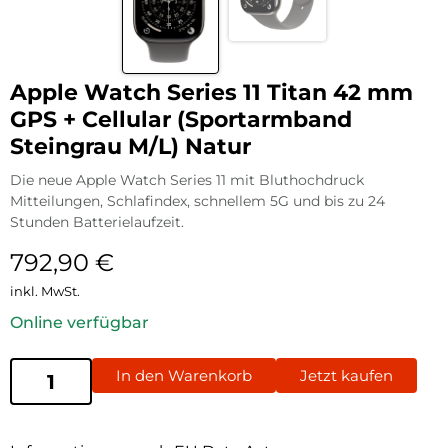
Apple Watch Series 11 Titan 42 mm
GPS + Cellular (Sportarmband
Steingrau M/L) Natur
Die neue Apple Watch Series 11 mit Bluthochdruck
Mitteilungen, Schlafindex, schnellem 5G und bis zu 24
Stunden Batterielaufzeit.
792,90
€
inkl. MwSt.
Online verfügbar
In den Warenkorb
Jetzt kaufen