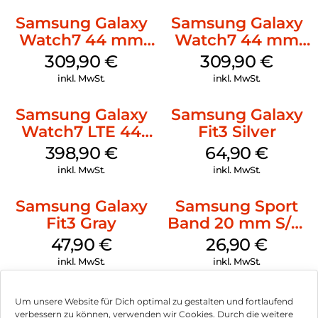
Samsung Galaxy
Samsung Galaxy
Watch7 44 mm
Watch7 44 mm
Silver
Green
309,90
€
309,90
€
inkl. MwSt.
inkl. MwSt.
Samsung Galaxy
Samsung Galaxy
Watch7 LTE 44
Fit3 Silver
mm Silver
398,90
€
64,90
€
inkl. MwSt.
inkl. MwSt.
Samsung Galaxy
Samsung Sport
Fit3 Gray
Band 20 mm S/M
Galaxy Watch4
47,90
€
26,90
€
Serie Graphite
inkl. MwSt.
inkl. MwSt.
Um unsere Website für Dich optimal zu gestalten und fortlaufend
verbessern zu können, verwenden wir Cookies. Durch die weitere