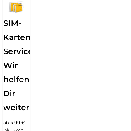
Sende eine Textnachricht, ruf jemanden an, lade Musik und
Podcasts und kontaktiere den Notruf – alles ohne dein
iPhone. Und jetzt bist du mit schnellem 5G unterwegs noch
besser verbunden.
SIM-
Karten
Service:
Wir
helfen
Dir
weiter
ab 4,99 €
inkl. MwSt.