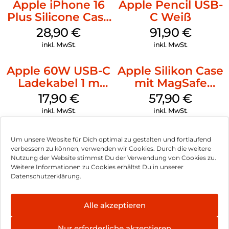
Apple iPhone 16
Apple Pencil USB-
Plus Silicone Case
C Weiß
MagSafe Black
28,90
€
91,90
€
inkl. MwSt.
inkl. MwSt.
Apple 60W USB-C
Apple Silikon Case
Ladekabel 1 m
mit MagSafe
Weiß
iPhone 14 Pro
17,90
€
57,90
€
(PRODUCT)RED
inkl. MwSt.
inkl. MwSt.
Um unsere Website für Dich optimal zu gestalten und fortlaufend
verbessern zu können, verwenden wir Cookies. Durch die weitere
Nutzung der Website stimmst Du der Verwendung von Cookies zu.
Impressum
Weitere Informationen zu Cookies erhältst Du in unserer
Datenschutzerklärung.
AGB
Datenschutz
Alle akzeptieren
Vertrag widerrufen
Nur erforderliche akzeptieren