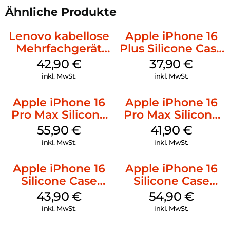
Ähnliche Produkte
Lenovo kabellose
Apple iPhone 16
Mehrfachgerät
Plus Silicone Case
Luna Grey
MagSafe Lake
42,90
€
37,90
€
Green
inkl. MwSt.
inkl. MwSt.
Apple iPhone 16
Apple iPhone 16
Pro Max Silicone
Pro Max Silicone
Case MagSafe
Case MagSafe
55,90
€
41,90
€
Stone Gray
Ultramarine
inkl. MwSt.
inkl. MwSt.
Apple iPhone 16
Apple iPhone 16
Silicone Case
Silicone Case
MagSafe Plum
MagSafe Black
43,90
€
54,90
€
inkl. MwSt.
inkl. MwSt.