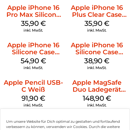
Apple iPhone 16
Apple iPhone 16
Pro Max Silicone
Plus Clear Case
Case MagSafe
MagSafe
35,90
€
35,90
€
Denim
Transparent
inkl. MwSt.
inkl. MwSt.
Apple iPhone 16
Apple iPhone 16
Silicone Case
Silicone Case
MagSafe Black
MagSafe
54,90
€
38,90
€
Ultramarine
inkl. MwSt.
inkl. MwSt.
Apple Pencil USB-
Apple MagSafe
C Weiß
Duo Ladegerät
Weiß
91,90
€
148,90
€
inkl. MwSt.
inkl. MwSt.
Um unsere Website für Dich optimal zu gestalten und fortlaufend
verbessern zu können, verwenden wir Cookies. Durch die weitere