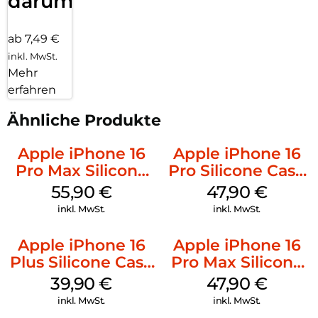
darum!
ab 7,49 €
inkl. MwSt.
Mehr
erfahren
Ähnliche Produkte
Apple iPhone 16
Apple iPhone 16
Pro Max Silicone
Pro Silicone Case
Case MagSafe
MagSafe Denim
55,90
€
47,90
€
Stone Gray
inkl. MwSt.
inkl. MwSt.
Apple iPhone 16
Apple iPhone 16
Plus Silicone Case
Pro Max Silicone
MagSafe Plum
Case MagSafe
39,90
€
47,90
€
Black
inkl. MwSt.
inkl. MwSt.