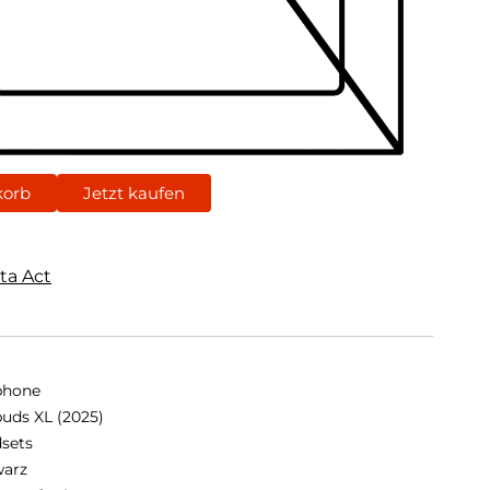
korb
Jetzt kaufen
ta Act
phone
buds XL (2025)
sets
arz