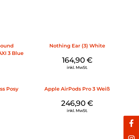
 Sound
Nothing Ear (3) White
XI 3 Blue
164,90
€
inkl. MwSt.
ss Posy
Apple AirPods Pro 3 Weiß
246,90
€
inkl. MwSt.