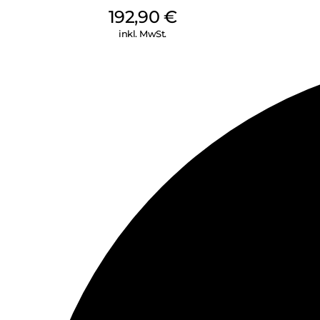
192,90
€
inkl. MwSt.