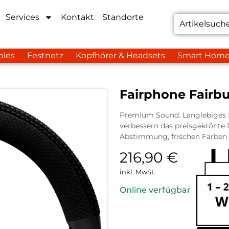
Services
Kontakt
Standorte
bles
Festnetz
Kopfhörer & Headsets
Smart Hom
Fairphone Fairbu
Premium Sound. Langlebiges D
verbessern das preisgekrönte
Abstimmung, frischen Farben u
216,90
€
inkl. MwSt.
Online verfügbar