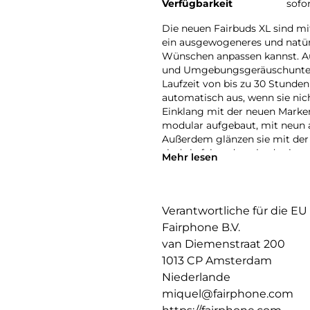
Verfügbarkeit
sofo
Die neuen Fairbuds XL sind m
ein ausgewogeneres und natürl
Wünschen anpassen kannst. A
und Umgebungsgeräuschunterd
Laufzeit von bis zu 30 Stunden
automatisch aus, wenn sie ni
Einklang mit der neuen Marke
modular aufgebaut, mit neun a
Außerdem glänzen sie mit der
sind sie fairer denn je, da sie
Mehr lesen
mehr als 80% recycelte Kunsts
Magneten. Die neuen Fairbuds
hergestellt und sind zudem zu 
Farben erhältlich und bieten ei
Verantwortliche für die EU
die neuen Fairbuds XL. Erstkla
Fairphone B.V.
van Diemenstraat 200
1013 CP Amsterdam
Niederlande
miquel@fairphone.com