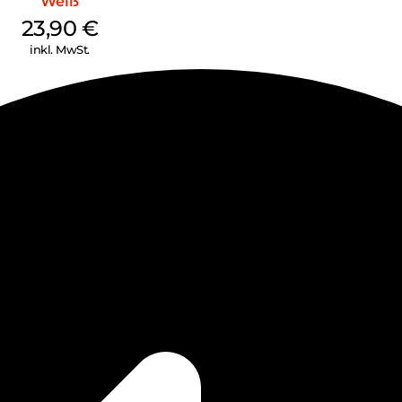
Weiß
23,90
€
inkl. MwSt.