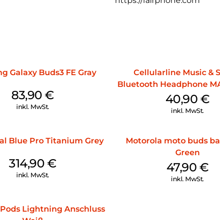
https://fairphone.com
g Galaxy Buds3 FE Gray
Cellularline Music &
Bluetooth Headphone MA
83,90
€
40,90
€
inkl. MwSt.
inkl. MwSt.
al Blue Pro Titanium Grey
Motorola moto buds ba
Green
314,90
€
47,90
€
inkl. MwSt.
inkl. MwSt.
Pods Lightning Anschluss