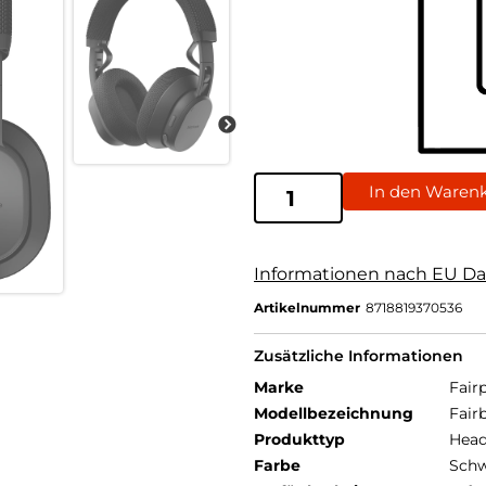
In den Waren
Informationen nach EU Da
Artikelnummer
8718819370536
Zusätzliche Informationen
Marke
Fair
Modellbezeichnung
Fair
Produkttyp
Head
Farbe
Schw