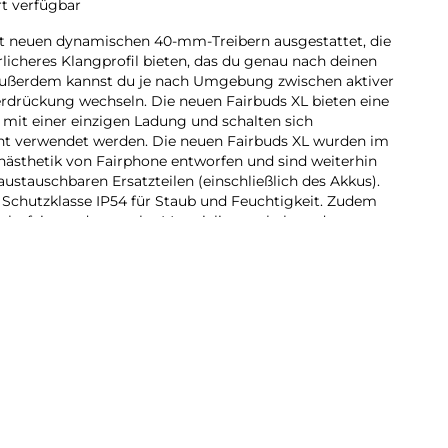
rt verfügbar
it neuen dynamischen 40-mm-Treibern ausgestattet, die
icheres Klangprofil bieten, das du genau nach deinen
ußerdem kannst du je nach Umgebung zwischen aktiver
rückung wechseln. Die neuen Fairbuds XL bieten eine
 mit einer einzigen Ladung und schalten sich
cht verwendet werden. Die neuen Fairbuds XL wurden im
nästhetik von Fairphone entworfen und sind weiterhin
ustauschbaren Ersatzteilen (einschließlich des Akkus).
 Schutzklasse IP54 für Staub und Feuchtigkeit. Zudem
 mehr faire und recycelte Materialien enthalten, darunter
toffe und 100 % recycelte Seltenerdelemente in den
 XL werden zu 100 % mit erneuerbarer Energie
100 % elektromüllneutral. Sie sind in zwei frischen
ne dreijährige Garantie für zusätzliche Sicherheit. Hol dir
ssiger Klang und langlebiges Design.