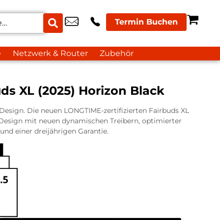
Termin Buchen
e
Netzwerk & Router
Zubehör
ds XL (2025) Horizon Black
esign. Die neuen LONGTIME-zertifizierten Fairbuds XL
 Design mit neuen dynamischen Treibern, optimierter
nd einer dreijährigen Garantie.