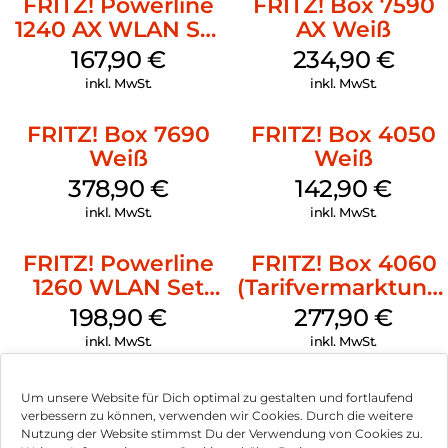
FRITZ! Powerline
FRITZ! Box 7590
Perfekt für FRITZ!NAS und den FRITZ!-Mediaserver ist der
1240 AX WLAN Set
AX Weiß
USB-Anschluss: Verbinden Sie eine externe Festplatte mit
Weiß
167,90
€
234,90
€
Ihrer FRITZ!Box und greifen Sie im ganzen Heimnetz darauf
zu.
inkl. MwSt.
inkl. MwSt.
Uneingeschränktes Telefonvergnügen:
FRITZ! Box 7690
FRITZ! Box 4050
Die FRITZ!Box 5690 bietet Ihnen umfassenden
Telefoniekomfort: Sie können ein analoges Telefon
Weiß
Weiß
anschließen und bis zu sechs DECT-Telefone verbinden.
378,90
€
142,90
€
Zudem lassen sich bis zu fünf Anrufbeantworter einrichten
inkl. MwSt.
inkl. MwSt.
und Ruflisten verwalten. Benachrichtigungen über verpasste
Anrufe oder eingegangene Sprachnachrichten halten Sie
stets auf dem Laufenden. Darüber hinaus können Sie Online-
FRITZ! Powerline
FRITZ! Box 4060
Telefonbücher von Google, Apple und vielen weiteren
1260 WLAN Set
(Tarifvermarktung
Anbietern mit Ihrer FRITZ!Box synchronisieren.
Weiß
Weiß
198,90
€
277,90
€
FRITZ!Apps für mehr Komfort:
inkl. MwSt.
inkl. MwSt.
Dank der FRITZ!Apps greifen Sie per Smartphone zu Hause
und unterwegs auf Komfortfunktionen der FRITZ!Box zu,
telefonieren im Heimnetz und haben Ihr Smart Home im
Um unsere Website für Dich optimal zu gestalten und fortlaufend
Blick.
verbessern zu können, verwenden wir Cookies. Durch die weitere
Nutzung der Website stimmst Du der Verwendung von Cookies zu.
Mit Sicherheit FRITZ!Box: