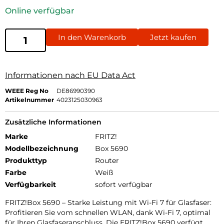
Online verfügbar
In den Warenkorb
Jetzt kaufen
Informationen nach EU Data Act
WEEE Reg No
DE86990390
Artikelnummer
4023125030963
Zusätzliche Informationen
Marke
FRITZ!
Modellbezeichnung
Box 5690
Produkttyp
Router
Farbe
Weiß
Verfügbarkeit
sofort verfügbar
FRITZ!Box 5690 – Starke Leistung mit Wi-Fi 7 für Glasfaser:
Profitieren Sie vom schnellen WLAN, dank Wi-Fi 7, optimal
für Ihren Glasfaseranschluss. Die FRITZ!Box 5690 verfügt