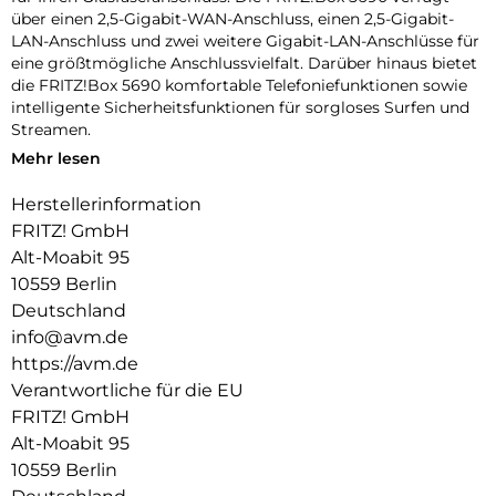
über einen 2,5-Gigabit-WAN-Anschluss, einen 2,5-Gigabit-
LAN-Anschluss und zwei weitere Gigabit-LAN-Anschlüsse für
eine größtmögliche Anschlussvielfalt. Darüber hinaus bietet
die FRITZ!Box 5690 komfortable Telefoniefunktionen sowie
intelligente Sicherheitsfunktionen für sorgloses Surfen und
Streamen.
Mehr lesen
Wi-Fi 7 – Die neue Generation WLAN mit Multi-Gigabit!:
Wi-Fi 7 bringt höchste WLAN-Geschwindigkeiten und bietet
Herstellerinformation
noch stärkere Verbindungen für viele Geräte. Es ist daher
FRITZ! GmbH
ideal für Echtzeitanwendungen wie Gaming, Virtual Reality
oder Videokonferenzen. Wi-Fi 7 ist perfekt in die FRITZ!-
Alt-Moabit 95
Umgebung integriert – alle WLAN-Geräte arbeiten im WLAN
10559 Berlin
Mesh optimal zusammen und bieten Ihnen
Deutschland
Höchstgeschwindigkeit.
info@avm.de
Die neueste WLAN-Generation hat einige Tricks gelernt, um
https://avm.de
Ihr WLAN-Erlebnis zu perfektionieren: Multi-Link-Operation
Verantwortliche für die EU
(MLO) ermöglicht Wi-Fi-7-Geräten auf mehreren
FRITZ! GmbH
Frequenzbändern gleichzeitig Daten zu senden und zu
Alt-Moabit 95
empfangen. Mit dem Punctured Mode kann Ihr WLAN
10559 Berlin
Störungen umschiffen. Ihre FRITZ!Box kümmert sich ganz
automatisch um die beste Verbindung.