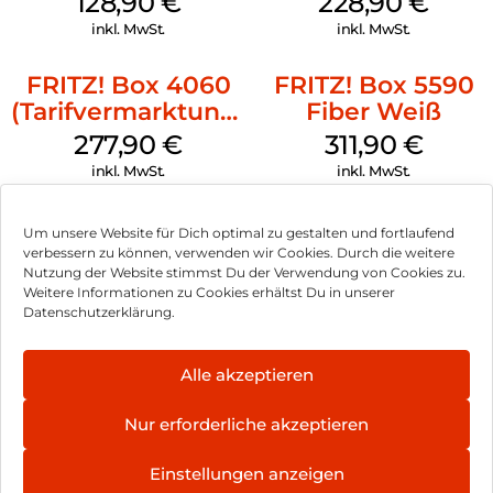
128,90
€
228,90
€
vor unbefugtem Zugriff geschützt.
inkl. MwSt.
inkl. MwSt.
FRITZ!OS – der Mastermind des Heimnetzwerks:
FRITZ! Box 4060
FRITZ! Box 5590
FRITZ!OS ist das Betriebssystem Ihrer FRITZ!Box. In der
(Tarifvermarktung)
Fiber Weiß
browserbasierten Oberfläche können Sie nicht nur Netzwerk-
Weiß
und Telefoniefunktionen verwalten, sondern erhalten auch
277,90
€
311,90
€
regelmäßig neue Funktionen durch kostenlose Updates.
inkl. MwSt.
inkl. MwSt.
Doch das ist noch nicht alles:
Um unsere Website für Dich optimal zu gestalten und fortlaufend
Nutzen Sie die praktischen FRITZ!Apps, um auch unterwegs
verbessern zu können, verwenden wir Cookies. Durch die weitere
mit dem Smartphone auf Ihre Daten zuzugreifen, im
Nutzung der Website stimmst Du der Verwendung von Cookies zu.
Heimnetz zu telefonieren und vieles mehr. FRITZ!Apps sind
Impressum
Weitere Informationen zu Cookies erhältst Du in unserer
ebenso wie die Updates kostenlos.
Datenschutzerklärung.
AGB
Datenschutz
Alle akzeptieren
Vertrag widerrufen
Nur erforderliche akzeptieren
Hinweis zur Batterieentsorgung
Einstellungen anzeigen