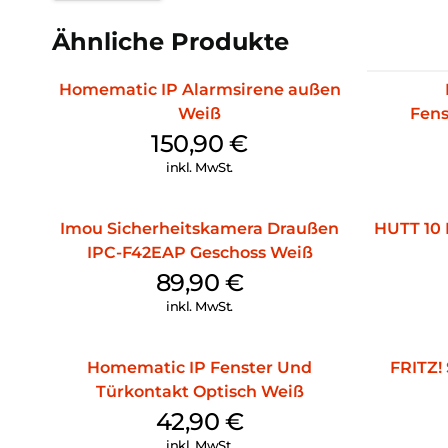
Ähnliche Produkte
Homematic IP Alarmsirene außen
Weiß
Fens
150,90
€
inkl. MwSt.
Imou Sicherheitskamera Draußen
HUTT 10 
IPC-F42EAP Geschoss Weiß
89,90
€
inkl. MwSt.
Homematic IP Fenster Und
FRITZ!
Türkontakt Optisch Weiß
42,90
€
inkl. MwSt.