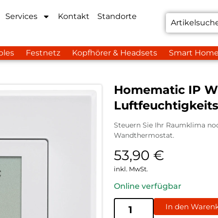
Services
Kontakt
Standorte
bles
Festnetz
Kopfhörer & Headsets
Smart Hom
Homematic IP W
Luftfeuchtigkeit
Steuern Sie Ihr Raumklima noc
Wandthermostat.
53,90
€
inkl. MwSt.
Online verfügbar
In den Waren