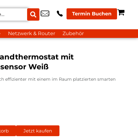
Termin Buchen
e
Netzwerk & Router
Zubehör
andthermostat mit
ssensor Weiß
h effizienter mit einem im Raum platzierten smarten
korb
Jetzt kaufen