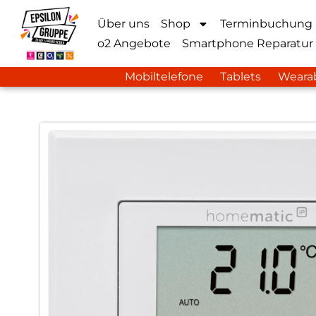
Über uns
Shop
Terminbuchung
o2 Angebote
Smartphone Reparatur
Mobiltelefone
Tablets
Weara