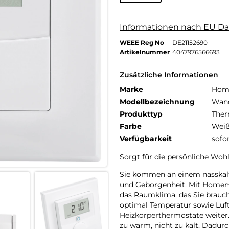
Informationen nach EU Da
WEEE Reg No
DE21152690
Artikelnummer
4047976566693
Zusätzliche Informationen
Marke
Home
Modellbezeichnung
Wan
Produkttyp
Ther
Farbe
Wei
Verfügbarkeit
sofo
Sorgt für die persönliche Woh
Sie kommen an einem nasskal
und Geborgenheit. Mit Homema
das Raumklima, das Sie brauch
optimal Temperatur sowie Luft
Heizkörperthermostate weiter.
zu warm, nicht zu kalt. Dadurc