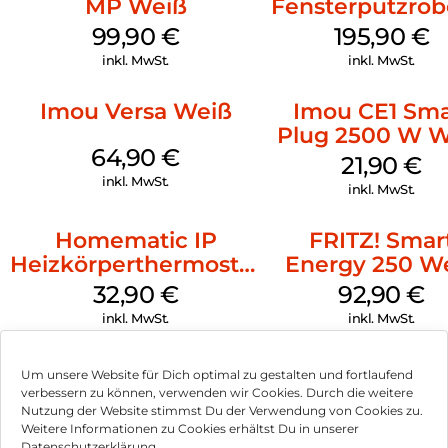
MP Weiß
Fensterputzrob
Weiß
99,90
€
195,90
€
inkl. MwSt.
inkl. MwSt.
Imou Versa Weiß
Imou CE1 Sma
Plug 2500 W W
64,90
€
21,90
€
inkl. MwSt.
inkl. MwSt.
Homematic IP
FRITZ! Smar
Heizkörperthermostat
Energy 250 W
Basic Weiß
32,90
€
92,90
€
inkl. MwSt.
inkl. MwSt.
Um unsere Website für Dich optimal zu gestalten und fortlaufend
verbessern zu können, verwenden wir Cookies. Durch die weitere
Nutzung der Website stimmst Du der Verwendung von Cookies zu.
Impressum
Weitere Informationen zu Cookies erhältst Du in unserer
Datenschutzerklärung.