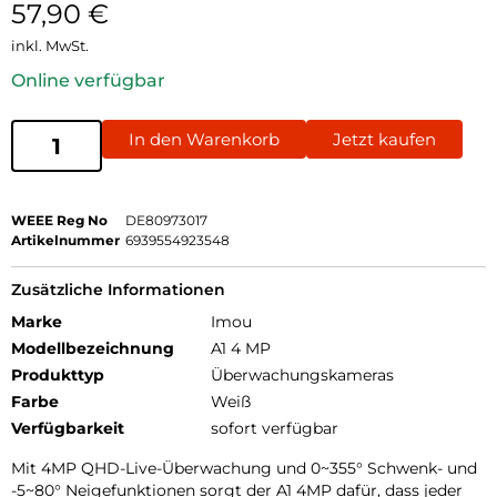
57,90
€
inkl. MwSt.
Online verfügbar
In den Warenkorb
Jetzt kaufen
WEEE Reg No
DE80973017
Artikelnummer
6939554923548
Zusätzliche Informationen
Marke
Imou
Modellbezeichnung
A1 4 MP
Produkttyp
Überwachungskameras
Farbe
Weiß
Verfügbarkeit
sofort verfügbar
Mit 4MP QHD-Live-Überwachung und 0~355° Schwenk- und
-5~80° Neigefunktionen sorgt der A1 4MP dafür, dass jeder