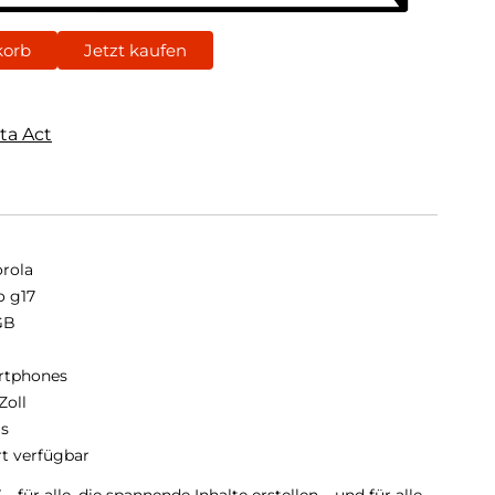
korb
Jetzt kaufen
ta Act
rola
 g17
GB
B
rtphones
Zoll
is
rt verfügbar
 für alle, die spannende Inhalte erstellen – und für alle,