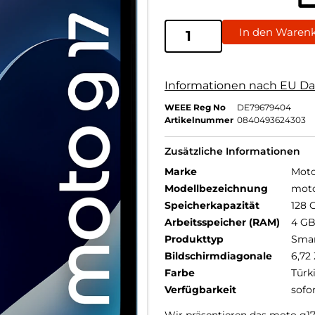
In den Waren
Informationen nach EU Da
WEEE Reg No
DE79679404
Artikelnummer
0840493624303
Zusätzliche Informationen
Marke
Moto
Modellbezeichnung
moto
Speicherkapazität
128 
Arbeitsspeicher (RAM)
4 G
Produkttyp
Sma
Bildschirmdiagonale
6,72 
Farbe
Türk
Verfügbarkeit
sofo
Wir präsentieren das moto g17 –