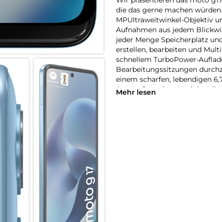
die das gerne machen würden.
MPUltraweitwinkel-Objektiv un
Aufnahmen aus jedem Blickwink
jeder Menge Speicherplatz un
erstellen, bearbeiten und Mult
schnellem TurboPower-Auflad
Bearbeitungssitzungen durchzi
einem scharfen, lebendigen 6,
Atmos-Sound an. Und das alles
Mehr lesen
Qualität, die auf Langlebigkeit
ein Gewinner.