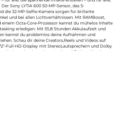
 Der Sony LYTIA 600 50-MP-Sensor, das 5-
d die 32-MP-Selfie-Kamera sorgen für brillante
el und bei allen Lichtverhältnissen. Mit RAMBoost,
d einem Octa-Core-Prozessor kannst du mühelos Inhalte
itasking erledigen. Mit 55,8 Stunden Akkulaufzeit und
en kannst du problemlos deine Aufnahmen und
ehen. Schau dir deine Creators,Reels und Videos auf
72″-Full-HD-Display mit StereoLautsprechern und Dolby
 mit einem hochwertigen Look-and-Feel, und in einer
 ausgelegt ist. Das neue moto g17 ist in jeder Hinsicht