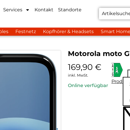
Services
Kontakt
Standorte
bles
Festnetz
Kopfhörer & Headsets
Smart Hom
Motorola moto G
169,90
€
inkl. MwSt.
Produkt
Online verfügbar