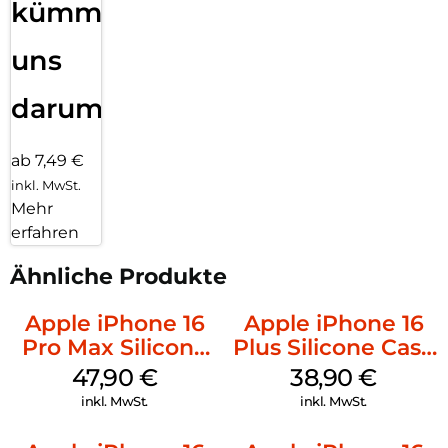
kümmern
uns
darum!
ab 7,49 €
inkl. MwSt.
Mehr
erfahren
Ähnliche Produkte
Apple iPhone 16
Apple iPhone 16
Pro Max Silicone
Plus Silicone Case
Case MagSafe
MagSafe Denim
47,90
€
38,90
€
Black
inkl. MwSt.
inkl. MwSt.