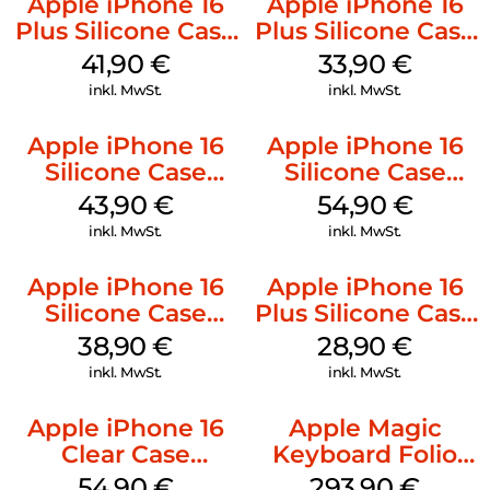
Apple iPhone 16
Apple iPhone 16
Plus Silicone Case
Plus Silicone Case
MagSafe Stone
MagSafe Lake
41,90
€
33,90
€
Gray
Green
inkl. MwSt.
inkl. MwSt.
Apple iPhone 16
Apple iPhone 16
Silicone Case
Silicone Case
MagSafe Plum
MagSafe Black
43,90
€
54,90
€
inkl. MwSt.
inkl. MwSt.
Apple iPhone 16
Apple iPhone 16
Silicone Case
Plus Silicone Case
MagSafe
MagSafe Black
38,90
€
28,90
€
Ultramarine
inkl. MwSt.
inkl. MwSt.
Apple iPhone 16
Apple Magic
Clear Case
Keyboard Folio
MagSafe
iPad 10.9″ (10.Gen.)
54,90
€
293,90
€