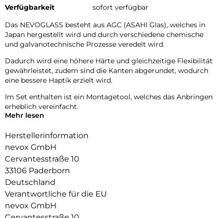
Verfügbarkeit
sofort verfügbar
Das NEVOGLASS besteht aus AGC (ASAHI Glas), welches in
Japan hergestellt wird und durch verschiedene chemische
und galvanotechnische Prozesse veredelt wird.
Dadurch wird eine höhere Härte und gleichzeitige Flexibilität
gewährleistet, zudem sind die Kanten abgerundet, wodurch
eine bessere Haptik erzielt wird.
Im Set enthalten ist ein Montagetool, welches das Anbringen
erheblich vereinfacht.
Mehr lesen
Glasdicke – 0.33mm
Eckenradius – 2.5D
Herstellerinformation
Material Art Crystal Klar
nevox GmbH
Cervantesstraße 10
33106 Paderborn
Deutschland
Verantwortliche für die EU
nevox GmbH
Cervantesstraße 10