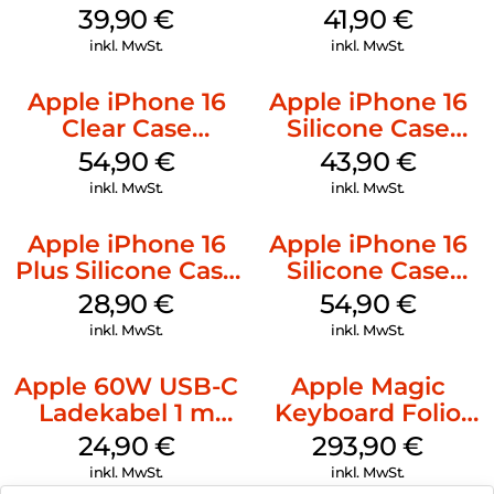
MagSafe Plum
MagSafe Stone
39,90
€
41,90
€
Gray
inkl. MwSt.
inkl. MwSt.
Apple iPhone 16
Apple iPhone 16
Clear Case
Silicone Case
MagSafe
MagSafe Plum
54,90
€
43,90
€
Transparent
inkl. MwSt.
inkl. MwSt.
Apple iPhone 16
Apple iPhone 16
Plus Silicone Case
Silicone Case
MagSafe Black
MagSafe Lake
28,90
€
54,90
€
Green
inkl. MwSt.
inkl. MwSt.
Apple 60W USB-C
Apple Magic
Ladekabel 1 m
Keyboard Folio
Weiß
iPad 10.9″ (10.Gen.)
24,90
€
293,90
€
Weiß
inkl. MwSt.
inkl. MwSt.