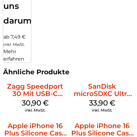
uns
darum!
ab 7,49 €
inkl. MwSt.
Mehr
erfahren
Ähnliche Produkte
Zagg Speedport
SanDisk
30 Mit USB-C
microSDXC Ultra
Kabel Weiß
128 GB + Adapter
30,90
€
33,90
€
Mobile
inkl. MwSt.
inkl. MwSt.
Apple iPhone 16
Apple iPhone 16
Plus Silicone Case
Plus Silicone Case