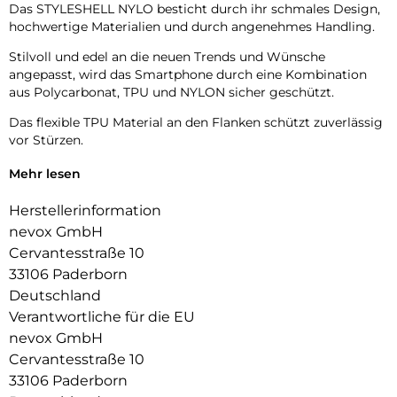
Das STYLESHELL NYLO besticht durch ihr schmales Design,
hochwertige Materialien und durch angenehmes Handling.
Stilvoll und edel an die neuen Trends und Wünsche
angepasst, wird das Smartphone durch eine Kombination
aus Polycarbonat, TPU und NYLON sicher geschützt.
Das flexible TPU Material an den Flanken schützt zuverlässig
vor Stürzen.
Das Display ist durch die seitlichen Flanken geschützt.
Mehr lesen
Durch die verwendeten Materialien ist ihr Gerät bestens
Herstellerinformation
geschützt.
nevox GmbH
Die Anschlüsse, Knöpfe und Kamera bleiben voll zugänglich.
Cervantesstraße 10
33106 Paderborn
Hochwertiges Schmutzabweisendes Material und langlebige
Deutschland
Zusammensetzung der Materialien.
Verantwortliche für die EU
nevox GmbH
Cervantesstraße 10
33106 Paderborn