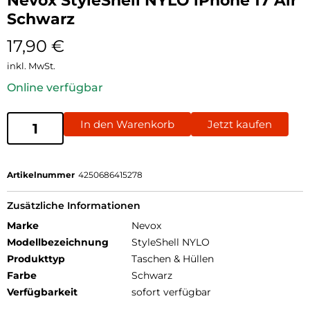
Nevox StyleShell NYLO iPhone 17 Air
Schwarz
17,90
€
inkl. MwSt.
Online verfügbar
In den Warenkorb
Jetzt kaufen
Artikelnummer
4250686415278
Zusätzliche Informationen
Marke
Nevox
Modellbezeichnung
StyleShell NYLO
Produkttyp
Taschen & Hüllen
Farbe
Schwarz
Verfügbarkeit
sofort verfügbar