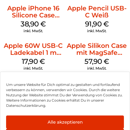
Apple iPhone 16
Apple Pencil USB-
Silicone Case
C Weiß
MagSafe
38,90
€
91,90
€
Ultramarine
inkl. MwSt.
inkl. MwSt.
Apple 60W USB-C
Apple Silikon Case
Ladekabel 1 m
mit MagSafe
Weiß
iPhone 14 Pro
17,90
€
57,90
€
(PRODUCT)RED
inkl. MwSt.
inkl. MwSt.
Um unsere Website für Dich optimal zu gestalten und fortlaufend
verbessern zu können, verwenden wir Cookies. Durch die weitere
Nutzung der Website stimmst Du der Verwendung von Cookies zu.
Impressum
Weitere Informationen zu Cookies erhältst Du in unserer
Datenschutzerklärung.
AGB
Datenschutz
Alle akzeptieren