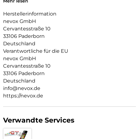
Mehr lesen
Das flexible TPU Material an den Flanken schützt zuverlässig
vor Stürzen.
Herstellerinformation
nevox GmbH
Das Display ist durch die seitlichen Flanken geschützt.
Cervantesstraße 10
Durch das verwendete Material ist diese komplett
33106 Paderborn
Transparent und bringt jegliche Farbe des Smartphones,
Deutschland
passend zur Geltung.
Verantwortliche für die EU
Die Anschlüsse, Knöpfe und Kamera bleiben voll zugänglich.
nevox GmbH
Cervantesstraße 10
Hochwertiges Schmutzabweisendes Material und
Schockproof durch eingearbeitete Luftpolster in den Ecken.
33106 Paderborn
Deutschland
info@nevox.de
https://nevox.de
Verwandte Services