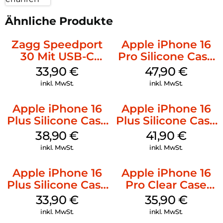
Ähnliche Produkte
Zagg Speedport
Apple iPhone 16
30 Mit USB-C
Pro Silicone Case
Kabel Weiß
MagSafe Denim
33,90
€
47,90
€
inkl. MwSt.
inkl. MwSt.
Apple iPhone 16
Apple iPhone 16
Plus Silicone Case
Plus Silicone Case
MagSafe Denim
MagSafe Stone
38,90
€
41,90
€
Gray
inkl. MwSt.
inkl. MwSt.
Apple iPhone 16
Apple iPhone 16
Plus Silicone Case
Pro Clear Case
MagSafe Lake
MagSafe
33,90
€
35,90
€
Green
Transparent
inkl. MwSt.
inkl. MwSt.