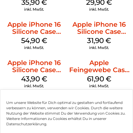
MagSafe
Case MagSafe
35,90
€
29,90
€
Transparent
Transparent
inkl. MwSt.
inkl. MwSt.
Apple iPhone 16
Apple iPhone 16
Silicone Case
Silicone Case
MagSafe Lake
MagSafe Fuchsia
54,90
€
31,90
€
Green
inkl. MwSt.
inkl. MwSt.
Apple iPhone 16
Apple
Silicone Case
Feingewebe Case
MagSafe Plum
iPhone 15 Pro
43,90
€
61,90
€
MagSafe Schwarz
inkl. MwSt.
inkl. MwSt.
Um unsere Website für Dich optimal zu gestalten und fortlaufend
verbessern zu können, verwenden wir Cookies. Durch die weitere
Nutzung der Website stimmst Du der Verwendung von Cookies zu.
Impressum
Weitere Informationen zu Cookies erhältst Du in unserer
Datenschutzerklärung.
AGB