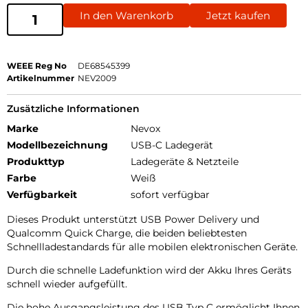
In den Warenkorb
Jetzt kaufen
WEEE Reg No
DE68545399
Artikelnummer
NEV2009
Zusätzliche Informationen
Marke
Nevox
Modellbezeichnung
USB-C Ladegerät
Produkttyp
Ladegeräte & Netzteile
Farbe
Weiß
Verfügbarkeit
sofort verfügbar
Dieses Produkt unterstützt USB Power Delivery und
Qualcomm Quick Charge, die beiden beliebtesten
Schnellladestandards für alle mobilen elektronischen Geräte.
Durch die schnelle Ladefunktion wird der Akku Ihres Geräts
schnell wieder aufgefüllt.
Die hohe Ausgangsleistung des USB Typ C ermöglicht Ihnen