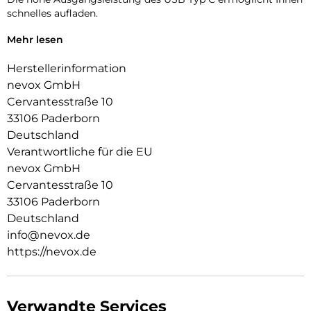
schnelles aufladen.
Bitte beachten Sie, dass Sie für dieses Ladegerät
Mehr lesen
entsprechende Kabel benötigen, die für solche Leistungen
ausgelegt sind.
Herstellerinformation
nevox GmbH
Minderwertige Kabel können die Ladeleistung
Cervantesstraße 10
beeinträchtigen und sogar gefährlich werden.
33106 Paderborn
Deutschland
Verantwortliche für die EU
nevox GmbH
Cervantesstraße 10
33106 Paderborn
Deutschland
info@nevox.de
https://nevox.de
Verwandte Services