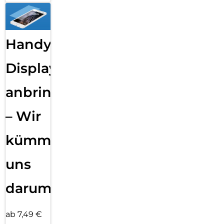
Handy
Displayfolie
anbringen
– Wir
kümmern
uns
darum!
ab 7,49 €