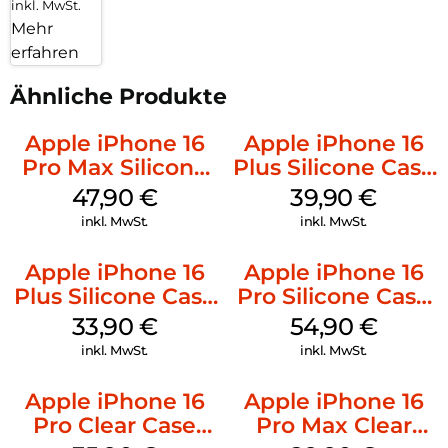
inkl. MwSt.
Mehr
erfahren
Ähnliche Produkte
Apple iPhone 16
Apple iPhone 16
Pro Max Silicone
Plus Silicone Case
Case MagSafe
MagSafe Plum
47,90
€
39,90
€
Black
inkl. MwSt.
inkl. MwSt.
Apple iPhone 16
Apple iPhone 16
Plus Silicone Case
Pro Silicone Case
MagSafe Lake
MagSafe Black
33,90
€
54,90
€
Green
inkl. MwSt.
inkl. MwSt.
Apple iPhone 16
Apple iPhone 16
Pro Clear Case
Pro Max Clear