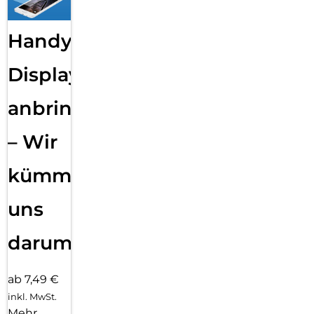
Handy
Displayfolie
anbringen
– Wir
kümmern
uns
darum!
ab 7,49 €
inkl. MwSt.
Mehr