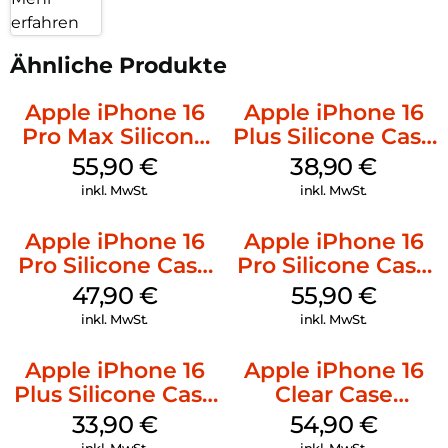
erfahren
Ähnliche Produkte
Apple iPhone 16
Apple iPhone 16
Pro Max Silicone
Plus Silicone Case
Case MagSafe
MagSafe Denim
55,90
€
38,90
€
Stone Gray
inkl. MwSt.
inkl. MwSt.
Apple iPhone 16
Apple iPhone 16
Pro Silicone Case
Pro Silicone Case
MagSafe Denim
MagSafe Stone
47,90
€
55,90
€
Gray
inkl. MwSt.
inkl. MwSt.
Apple iPhone 16
Apple iPhone 16
Plus Silicone Case
Clear Case
MagSafe Lake
MagSafe
33,90
€
54,90
€
Green
Transparent