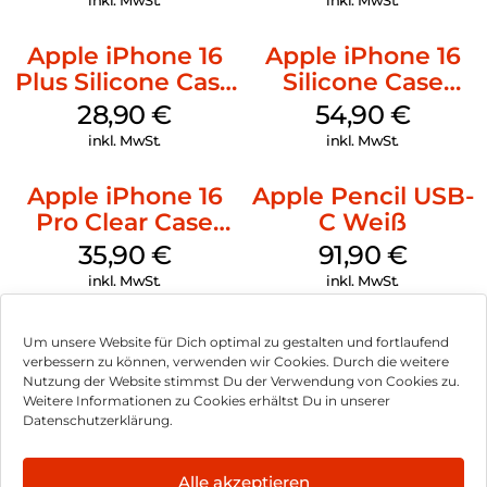
inkl. MwSt.
inkl. MwSt.
Apple iPhone 16
Apple iPhone 16
Plus Silicone Case
Silicone Case
MagSafe Black
MagSafe Black
28,90
€
54,90
€
inkl. MwSt.
inkl. MwSt.
Apple iPhone 16
Apple Pencil USB-
Pro Clear Case
C Weiß
MagSafe
35,90
€
91,90
€
Transparent
inkl. MwSt.
inkl. MwSt.
Um unsere Website für Dich optimal zu gestalten und fortlaufend
verbessern zu können, verwenden wir Cookies. Durch die weitere
Nutzung der Website stimmst Du der Verwendung von Cookies zu.
Impressum
Weitere Informationen zu Cookies erhältst Du in unserer
Datenschutzerklärung.
AGB
Datenschutz
Alle akzeptieren