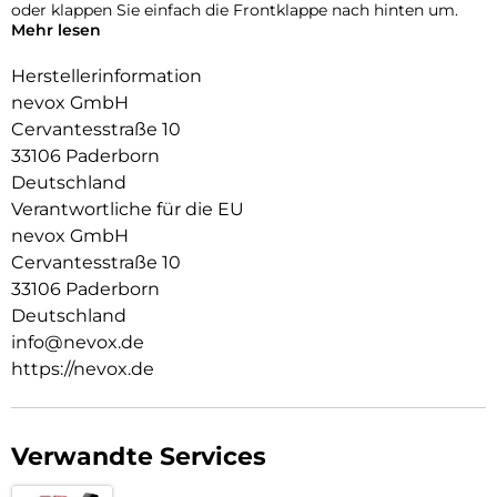
oder klappen Sie einfach die Frontklappe nach hinten um.
Mehr lesen
Durch die 2 unsichtbar integrierten Magneten wird die
Bedienung kinderleicht und die Schutzhülle öffnet sich nicht
Herstellerinformation
ungewollt.
nevox GmbH
Cervantesstraße 10
Beim Umklappen der Frontklappe wird diese ebenfalls durch
die Magneten auf der Rückseite fixiert,
33106 Paderborn
somit ist ein bequemes Telefonieren und Bedienen
Deutschland
sichergestellt.
Verantwortliche für die EU
Aussen Material: PU
nevox GmbH
Innen Material: PU
Cervantesstraße 10
Schutzhülle innen: TPU
33106 Paderborn
Deutschland
info@nevox.de
https://nevox.de
Verwandte Services