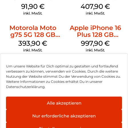
Schwarz
91,90
€
407,90
€
inkl. MwSt.
inkl. MwSt.
Motorola Moto
Apple iPhone 16
g75 5G 128 GB
Plus 128 GB
Charcoal Gray
Schwarz
393,90
€
997,90
€
inkl. MwSt.
inkl. MwSt.
Um unsere Website für Dich optimal zu gestalten und fortlaufend
verbessern zu können, verwenden wir Cookies. Durch die weitere
Nutzung der Website stimmst Du der Verwendung von Cookies zu.
Impressum
Weitere Informationen zu Cookies erhältst Du in unserer
Datenschutzerklärung.
AGB
Datenschutz
Alle akzeptieren
Können wir Dir behilflich sein?
Vertrag widerrufen
Nur erforderliche akzeptieren
Hinweis zur Batterieentsorgung