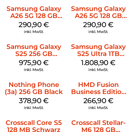
Samsung Galaxy
Samsung Galaxy
A26 5G 128 GB
A26 5G 128 GB
Mint
White
290,90
€
290,90
€
inkl. MwSt.
inkl. MwSt.
Samsung Galaxy
Samsung Galaxy
S25 256 GB
S25 Ultra 1TB
Icyblue
Titanium Black
975,90
€
1.808,90
€
inkl. MwSt.
inkl. MwSt.
Nothing Phone
HMD Fusion
(3a) 256 GB Black
Business Edition
256 GB Grey
378,90
€
266,90
€
inkl. MwSt.
inkl. MwSt.
Crosscall Core S5
Crosscall Stellar-
128 MB Schwarz
M6 128 GB