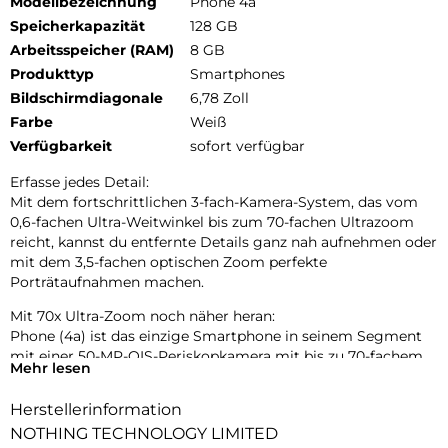
Modellbezeichnung
Phone 4a
Speicherkapazität
128 GB
Arbeitsspeicher (RAM)
8 GB
Produkttyp
Smartphones
Bildschirmdiagonale
6,78 Zoll
Farbe
Weiß
Verfügbarkeit
sofort verfügbar
Erfasse jedes Detail:
Mit dem fortschrittlichen 3-fach-Kamera-System, das vom
0,6-fachen Ultra-Weitwinkel bis zum 70-fachen Ultrazoom
reicht, kannst du entfernte Details ganz nah aufnehmen oder
mit dem 3,5-fachen optischen Zoom perfekte
Porträtaufnahmen machen.
Mit 70x Ultra-Zoom noch näher heran:
Phone (4a) ist das einzige Smartphone in seinem Segment
mit einer 50-MP-OIS-Periskopkamera mit bis zu 70-fachem
Mehr lesen
Ultra-Zoom. Entwickelt, um Details in jeder Entfernung
einzufangen.
Herstellerinformation
Tetraprismen-Periskop-Zoom:
NOTHING TECHNOLOGY LIMITED