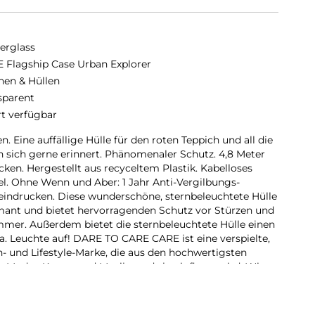
erglass
 Flagship Case Urban Explorer
hen & Hüllen
sparent
rt verfügbar
n. Eine auffällige Hülle für den roten Teppich und all die
n sich gerne erinnert. Phänomenaler Schutz. 4,8 Meter
Ecken. Hergestellt aus recyceltem Plastik. Kabelloses
. Ohne Wenn und Aber: 1 Jahr Anti-Vergilbungs-
eindrucken. Diese wunderschöne, sternbeleuchtete Hülle
amant und bietet hervorragenden Schutz vor Stürzen und
mer. Außerdem bietet die sternbeleuchtete Hülle einen
a. Leuchte auf! DARE TO CARE CARE ist eine verspielte,
h- und Lifestyle-Marke, die aus den hochwertigsten
n Mode-, Kunst- und Musiktrends beeinflusst wird. Wir
die Welt, in der wir leben. Wir legen Wert auf
stellung. Wir kümmern uns um Technik und die
ndle dein Handy in ein stilvoll geschütztes Accessoire.