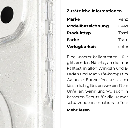
Zusätzliche Informationen
Marke
Panz
Modellbezeichnung
CARE
Produkttyp
Tasc
Farbe
Tran
Verfügbarkeit
sofo
Eine unserer beliebtesten Hülle
glitzernden Nächte, an die ma
Falltest in allen Winkeln und 
Laden und MagSafe-kompatibel
Garantie. Entworfen, um zu be
lässt dich glänzen wie ein Di
Unfällen, wann und wo auch im
besseren Schutz für die Kamer
schützende internationale Tec
Materialien hergestellt und vo
Mehr lesen
kümmern uns um Menschen und 
Nachhaltigkeit und Selbstdar
Lebensdauer von Technik. Verwa