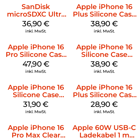
SanDisk
Apple iPhone 16
microSDXC Ultra
Plus Silicone Case
128 GB + Adapter
MagSafe Denim
36,90
€
38,90
€
Mobile
inkl. MwSt.
inkl. MwSt.
Apple iPhone 16
Apple iPhone 16
Pro Silicone Case
Silicone Case
MagSafe Denim
MagSafe
47,90
€
38,90
€
Ultramarine
inkl. MwSt.
inkl. MwSt.
Apple iPhone 16
Apple iPhone 16
Silicone Case
Plus Silicone Case
MagSafe Fuchsia
MagSafe Black
31,90
€
28,90
€
inkl. MwSt.
inkl. MwSt.
Apple iPhone 16
Apple 60W USB-C
Pro Max Clear
Ladekabel 1 m