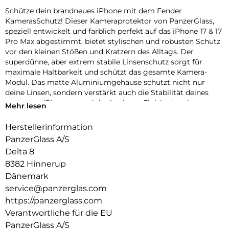
Schütze dein brandneues iPhone mit dem Fender
KamerasSchutz! Dieser Kameraprotektor von PanzerGlass,
speziell entwickelt und farblich perfekt auf das iPhone 17 & 17
Pro Max abgestimmt, bietet stylischen und robusten Schutz
vor den kleinen Stößen und Kratzern des Alltags. Der
superdünne, aber extrem stabile Linsenschutz sorgt für
maximale Haltbarkeit und schützt das gesamte Kamera-
Modul. Das matte Aluminiumgehäuse schützt nicht nur
deine Linsen, sondern verstärkt auch die Stabilität deines
gesamten iPhones – und das in einem Finish, das nie
Mehr lesen
verblasst! Erhältlich in drei wunderschönen,
geräteabgestimmten Farben: Silver, Deep Blue und Cosmic
Herstellerinformation
Orange. Und klar – die Installation ist kinderleicht und sitzt
PanzerGlass A/S
perfekt. Der farblich abgestimmte Fender von PanzerGlass
Delta 8
schützt dein iPhone mit einzigartigem Kameraschutz – echt
8382 Hinnerup
stark, echt du.
Dänemark
Der Global Recycled Standard (GRS) = Die GRS ist eine
service@panzerglas.com
internationale Produktnorm, die Anforderungen an recycelte
https://panzerglass.com
Materialien definiert, z.B. in Bezug auf Rückverfolgbarkeit,
chemische Inhaltsstoffe und Umweltauswirkungen.
Verantwortliche für die EU
PanzerGlass A/S