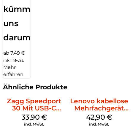
kümmern
uns
darum!
ab 7,49 €
inkl. MwSt.
Mehr
erfahren
Ähnliche Produkte
Zagg Speedport
Lenovo kabellose
30 Mit USB-C
Mehrfachgerät
Kabel Weiß
Luna Grey
33,90
€
42,90
€
inkl. MwSt.
inkl. MwSt.