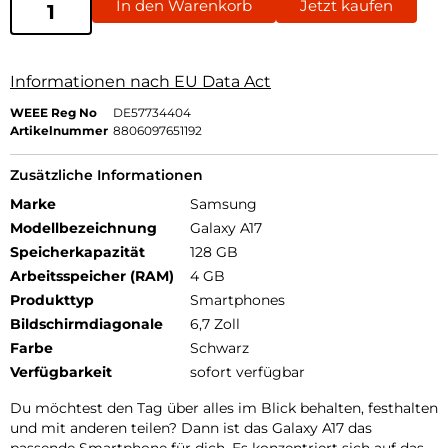
In den Warenkorb
Jetzt kaufen
Informationen nach EU Data Act
WEEE Reg No
DE57734404
Artikelnummer
8806097651192
Zusätzliche Informationen
Marke
Samsung
Modellbezeichnung
Galaxy A17
Speicherkapazität
128 GB
Arbeitsspeicher (RAM)
4 GB
Produkttyp
Smartphones
Bildschirmdiagonale
6,7 Zoll
Farbe
Schwarz
Verfügbarkeit
sofort verfügbar
Du möchtest den Tag über alles im Blick behalten, festhalten
und mit anderen teilen? Dann ist das Galaxy A17 das