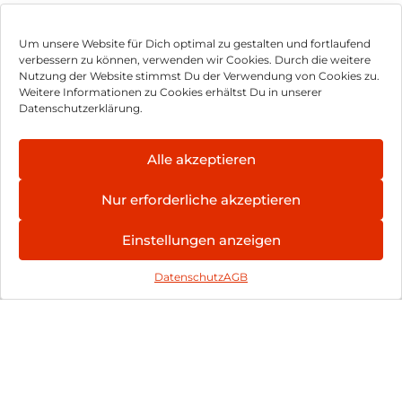
Samsung Galaxy
Samsung Galaxy
Um unsere Website für Dich optimal zu gestalten und fortlaufend
S25 128 GB Silver
S25 128 GB
verbessern zu können, verwenden wir Cookies. Durch die weitere
Shadow
Icyblue
Nutzung der Website stimmst Du der Verwendung von Cookies zu.
583,90
€
898,90
€
Weitere Informationen zu Cookies erhältst Du in unserer
inkl. MwSt.
inkl. MwSt.
Datenschutzerklärung.
Doro Leva L30
HMD Fusion
Alle akzeptieren
Graphite/Weiß
Business Edition
256 GB Grey
119,90
€
266,90
€
Nur erforderliche akzeptieren
inkl. MwSt.
inkl. MwSt.
Einstellungen anzeigen
Crosscall Core S5
Apple iPhone 16e
Datenschutz
AGB
128 MB Schwarz
128 GB Weiß
91,90
€
629,90
€
inkl. MwSt.
inkl. MwSt.