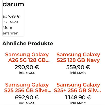
darum!
ab 7,49 €
inkl. MwSt.
Mehr
erfahren
Ähnliche Produkte
Samsung Galaxy
Samsung Galaxy
A26 5G 128 GB
S25 128 GB Navy
White
290,90
€
559,90
€
inkl. MwSt.
inkl. MwSt.
Samsung Galaxy
Samsung Galaxy
S25 256 GB Silver
S25+ 256 GB Silver
Shadow
Shadow
692,90
€
1.148,90
€
inkl. MwSt.
inkl. MwSt.