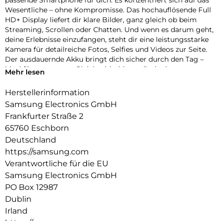
passende Smartphone für dich. Es konzentriert sich auf das
Wesentliche – ohne Kompromisse. Das hochauflösende Full
HD+ Display liefert dir klare Bilder, ganz gleich ob beim
Streaming, Scrollen oder Chatten. Und wenn es darum geht,
deine Erlebnisse einzufangen, steht dir eine leistungsstarke
Kamera für detailreiche Fotos, Selfies und Videos zur Seite.
Der ausdauernde Akku bringt dich sicher durch den Tag –
ideal für unterwegs. Gleichzeitig bietet dir der interne
Mehr lesen
Speicher jede Menge Platz für Apps, Bilder, Videos und mehr
– ohne ständiges ausmisten müssen. Optisch überzeugt das
Herstellerinformation
Galaxy A17 mit einem zeitlos-eleganten Design und
Samsung Electronics GmbH
modernen Farben. Einfach, praktisch und dabei typisch
Frankfurter Straße 2
Samsung.
65760 Eschborn
Bringt deine Welt zum Strahlen
Deutschland
Ein Display, das für Klarheit sorgt. Auf dem FHD+ Display
https://samsung.com
deines Galaxy A17 kannst du deine Fotos, Videos,Apps und
Verantwortliche für die EU
Spiele in beeindruckender Schärfe und lebendigen Farben
genießen. Dank Full HD+ Auflösung kommen auf den 6,7 Zoll
Samsung Electronics GmbH
auch kleine Details gut zur Geltung.
PO Box 12987
Dublin
Blick für Details
Irland
Smartphone und tolle Fotos – das gehört für dich