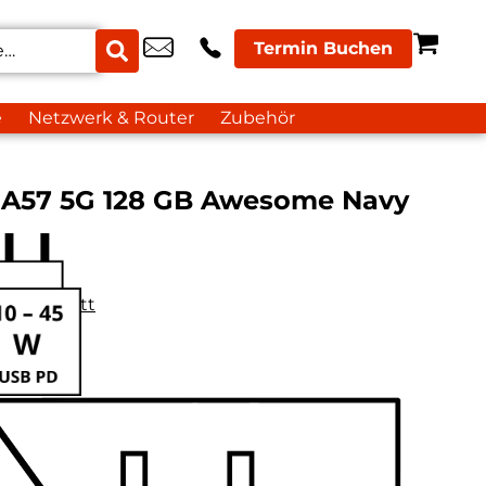
Termin Buchen
e
Netzwerk & Router
Zubehör
 A57 5G 128 GB Awesome Navy
datenblatt