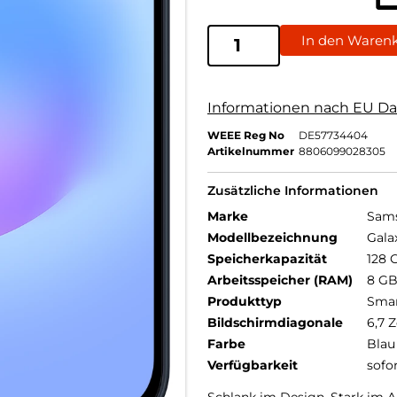
In den Waren
Informationen nach EU Da
WEEE Reg No
DE57734404
Artikelnummer
8806099028305
Zusätzliche Informationen
Marke
Sam
Modellbezeichnung
Gala
Speicherkapazität
128 
Arbeitsspeicher (RAM)
8 G
Produkttyp
Sma
Bildschirmdiagonale
6,7 Z
Farbe
Blau
Verfügbarkeit
sofo
Schlank im Design. Stark im Al