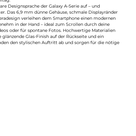
lare Designsprache der Galaxy A-Serie auf – und
iter. Das 6,9 mm dünne Gehäuse, schmale Displayränder
meradesign verleihen dem Smartphone einen modernen
genehm in der Hand – ideal zum Scrollen durch deine
eos oder für spontane Fotos. Hochwertige Materialien
he glänzende Glas-Finish auf der Rückseite und ein
en den stylischen Auftritt ab und sorgen für die nötige
rt jetzt auch mit der Galaxy A-Serie: Dank der intuitiven
 5G kannst du fließend in deine Szenen hineinzoomen.
 Übergänge zwischen den Zoomstufen, sodass deine
rken. So findest du schnell den passenden Bildausschnitt
u detailreichen Close-ups.
laxy A57 5G überfüllte Datenautobahnen und nutzt das
ger ausgelastet ist als andere Frequenzen. Dadurch
dungen ohne Störungen und Ruckler profitieren – auch
g online sind. Ob Streaming, Gaming oder Downloads: Mit
verbunden und kannst deine Inhalte flüssig genießen.