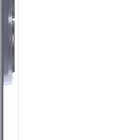
Deine Motive im Fokus
Gruppen-Selfies, die alle von i
Funktion kannst du für jede 
Aufnahmen ohne geschlossene
Details in deinen Aufnahmen s
verfeinert automatisch Elemen
Lieblingsstimmung für deine B
Lichteinstellungen einfach als
Videos an.
Eine Anfrage, vieles erledigt
Mit der tief in deinem Galaxy A
Anfrage erledigen – ohne dass
Beispiel einen ermin aus eine
gleichzeitig einen Alarm in de
Samsung Notes direkt mit den
Alltag von flexiblen AI-Agente
bevorzugten Agenten einfach p
AI im Hintergrund für dich arb
Sound, der verbindet
Warum alleine hören, wenn 
Auracast kannst du Audioinhal