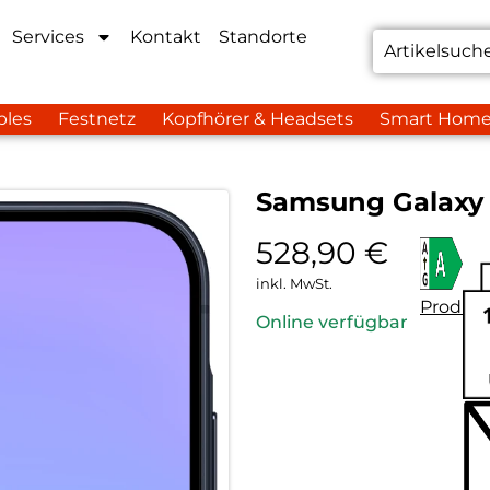
Services
Kontakt
Standorte
bles
Festnetz
Kopfhörer & Headsets
Smart Hom
Samsung Galaxy
528,90
€
inkl. MwSt.
Produkt
Online verfügbar