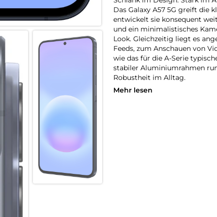
Das Galaxy A57 5G greift die k
entwickelt sie konsequent we
und ein minimalistisches Ka
Look. Gleichzeitig liegt es an
Feeds, zum Anschauen von Vid
wie das für die A-Serie typisc
stabiler Aluminiumrahmen rund
Robustheit im Alltag.
Mehr lesen
Fließend zoomen
Ruckelfreies Zoomen funktionie
Zoomsteuerung des Galaxy A57
Die Kamera ermöglicht sanfte
Videos stabil und natürlich wi
– von dynamischer Action hin z
Auf der Überholspur
Mit Wi-Fi 6E verlässt dein Ga
moderne 6-GHz-Band, das weni
kannst du von stabilen Verbin
wenn viele Geräte gleichzeiti
dem Galaxy A57 5G bleibst du 