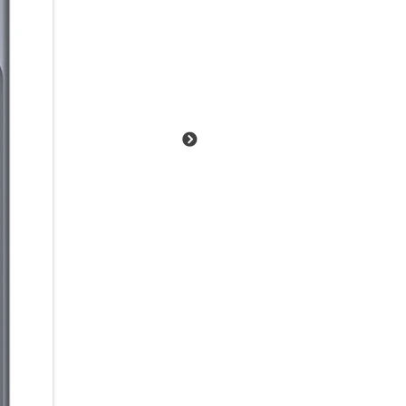
Empfänger in der Nähe übertra
Starte einfach einen Broadcast
Video mit Ton anzuschauen. Pr
Einfach über das Smartphone v
empfangen.
Lange Energie. Kurze Ladepau
Von der ersten Nachricht am 
5.000-mAh Akku begleitet dich
bietet dir dabei bis zu 29 St
nachgeladen werden muss, brin
Galaxy A57 5G schnell wieder a