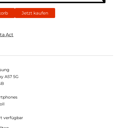
korb
Jetzt kaufen
ta Act
sung
xy A57 5G
GB
B
rtphones
oll
rt verfügbar
ltag.