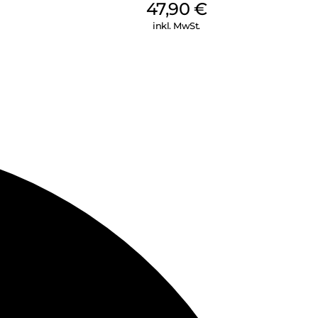
47,90
€
inkl. MwSt.