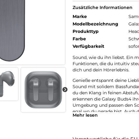
Zusätzliche Informationen
Marke
Sam
Modellbezeichnung
Gala
Produkttyp
Head
Farbe
Schw
Verfügbarkeit
sofo
Sound, wie du ihn liebst. Ein 
Funktionen, die du intuitiv st
dich und dein Hörerlebnis.
Genieße entspannt deine Liebl
Sound mit solidem Bassfundam
du den Klang in feinen Abstuf
erkennen die Galaxy Buds4 ihr
Umgebung und passen den Soun
egal wo du gerade bist. Auch d
Mehr lesen
Metallakzenten ist hochwerti
oder Drücken. Ob beim Sport, 
sitzen sicher und bequem in d
einfach verstaut und schnell wi