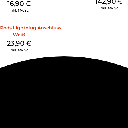
142,90
€
16,90
€
inkl. MwSt.
inkl. MwSt.
Pods Lightning Anschluss
Weiß
23,90
€
inkl. MwSt.