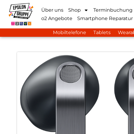
Über uns
Shop
Terminbuchung
o2 Angebote
Smartphone Reparatur
Mobiltelefone
Tablets
Weara