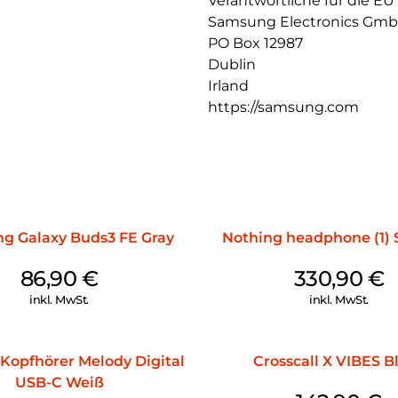
Verantwortliche für die EU
Samsung Electronics Gm
Du willst AI, aber einfach Dan
Sprachbefehl auf deinem geko
PO Box 12987
direkt über deine Ohrhörer. N
Dublin
Kopfschütteln ab, während dei
Irland
ausdauernden Akkulaufzeit beg
https://samsung.com
den Tag. Der Sound wechselt a
nahtloses Hörerlebnis, das zu
dir und deinem Leben passt.
g Galaxy Buds3 FE Gray
Nothing headphone (1)
86,90
€
330,90
€
inkl. MwSt.
inkl. MwSt.
Kopfhörer Melody Digital
Crosscall X VIBES B
USB-C Weiß