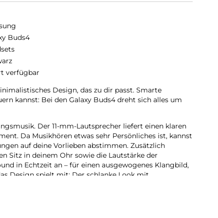
sung
xy Buds4
sets
arz
rt verfügbar
minimalistisches Design, das zu dir passt. Smarte
euern kannst: Bei den Galaxy Buds4 dreht sich alles um
ingsmusik. Der 11-mm-Lautsprecher liefert einen klaren
ent. Da Musikhören etwas sehr Persönliches ist, kannst
ungen auf deine Vorlieben abstimmen. Zusätzlich
en Sitz in deinem Ohr sowie die Lautstärke der
d in Echtzeit an – für einen ausgewogenes Klangbild,
as Design spielt mit: Der schlanke Look mit
g und ermöglicht eine einfache Bedienung per Wischen
bei der Arbeit oder auf der Couch: Die Galaxy Buds4
einen Ohren. Und im neu gestalteten Ladeetui sind sie
eder einsatzbereit.