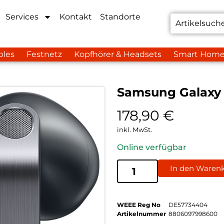
Services
Kontakt
Standorte
bles
Festnetz
Kopfhörer & Headsets
Smart Hom
Samsung Galaxy
178,90
€
inkl. MwSt.
Online verfügbar
In den Waren
WEEE Reg No
DE57734404
Artikelnummer
8806097998600