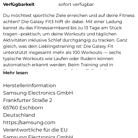
Verfügbarkeit
sofort verfügbar
Du möchtest sportliche Ziele erreichen und auf deine Fitness
achten? Die Galaxy Fit3 hilft dir dabei. Mit einer Ladung
kannst du das Fitnessarmband bis zu 13 Tage am Stück
tragen –praktisch, um deine Workouts und täglichen
Aktivitäten inklusive Schlaf durchgängig zu tracken. Ganz
gleich, was dein Lieblingstraining ist: Die Galaxy Fit
unterstützt insgesamt mehr als 100 Workouts — sechs
typische Workouts wie Laufen oder Rudern können
automatisch erkannt werden. Beim Training und in
Ruhephasen schmiegt sich die Galaxy Fit3 mit ihrem
Mehr lesen
Aluminium-Gehäuse angenehm leicht und kaum spürbar an
dein Handgelenk. Wissenswerte Infos kannst du über das
Herstellerinformation
große Display ablesen und zahlreiche Funktionen hierüber
Samsung Electronics GmbH
bequem steuern. Über verschiedene Wellnesswerte wie
Frankfurter Straße 2
Schrittzahl, Puls oder Blutsauerstoffsättigung kannst du
65760 Eschborn
Erkenntnisse für einen aktiven Lifestyle gewinnen.Verbindest
du deine Galaxy Fit3 mit einem Galaxy Smartphone, siehst
Deutschland
du am Handgelenk eingehende Anrufe, beantwortest
https://samsung.com
eingehende Nachrichten, wechselst zum Beispiel während
Verantwortliche für die EU
des Trainings komfortabel zum nächsten Lied der aktuellen
Samsung Electronics GmbH