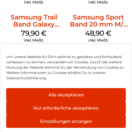
inkl. MwSt.
inkl. MwSt.
Samsung Trail
Samsung Sport
Band Galaxy
Band 20 mm M/L
Watch Ultra
Galaxy Watch
79,90
€
48,90
€
Orange
Series Silber
inkl. MwSt.
inkl. MwSt.
Um unsere Website für Dich optimal zu gestalten und fortlaufend
verbessern zu können, verwenden wir Cookies. Durch die weitere
Nutzung der Website stimmst Du der Verwendung von Cookies zu.
Impressum
Weitere Informationen zu Cookies erhältst Du in unserer
Datenschutzerklärung.
AGB
Datenschutz
Alle akzeptieren
Vertrag widerrufen
Nur erforderliche akzeptieren
Hinweis zur Batterieentsorgung
Einstellungen anzeigen
Newsletter