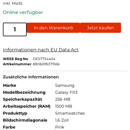
inkl. MwSt.
Online verfügbar
In den Warenkorb
Jetzt kaufen
Informationen nach EU Data Act
WEEE Reg No
DE57734404
Artikelnummer
8806095371566
Zusätzliche Informationen
Marke
Samsung
Modellbezeichnung
Galaxy Fit3
Speicherkapazität
256 MB
Arbeitsspeicher (RAM)
1500 MB
Produkttyp
Smartwatches
Bildschirmdiagonale
1,6 Zoll
Farbe
Pink