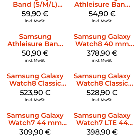
Band (S/M/L)
Athleisure Band
Galaxy
(S/M) Galaxy
59,90
€
54,90
€
Watch8/Watch8
Watch8/Watch8
inkl. MwSt.
inkl. MwSt.
Classic Blue
Classic Graphite
Samsung
Samsung Galaxy
Athleisure Band
Watch8 40 mm
(M/L) Galaxy
Graphite
50,90
€
378,90
€
Watch8/Watch8
inkl. MwSt.
inkl. MwSt.
Classic Green
Samsung Galaxy
Samsung Galaxy
Watch8 Classic
Watch8 Classic
White
Black
523,90
€
528,90
€
inkl. MwSt.
inkl. MwSt.
Samsung Galaxy
Samsung Galaxy
Watch7 44 mm
Watch7 LTE 44
Green
mm Silver
309,90
€
398,90
€