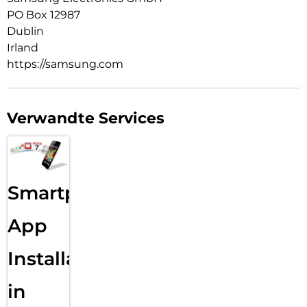
Wiedergabe oder löst die Kamera für ein Gruppenfoto aus.
PO Box 12987
Dublin
Irland
https://samsung.com
Verwandte Services
Smartphone
App
Installation
in