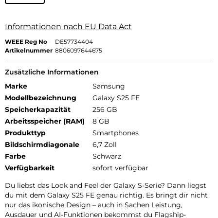
Informationen nach EU Data Act
WEEE Reg No
DE57734404
Artikelnummer
8806097644675
Zusätzliche Informationen
Marke
Samsung
Modellbezeichnung
Galaxy S25 FE
Speicherkapazität
256 GB
Arbeitsspeicher (RAM)
8 GB
Produkttyp
Smartphones
Bildschirmdiagonale
6,7 Zoll
Farbe
Schwarz
Verfügbarkeit
sofort verfügbar
Du liebst das Look and Feel der Galaxy S-Serie? Dann liegst
du mit dem Galaxy S25 FE genau richtig. Es bringt dir nicht
nur das ikonische Design – auch in Sachen Leistung,
Ausdauer und AI-Funktionen bekommst du Flagship-