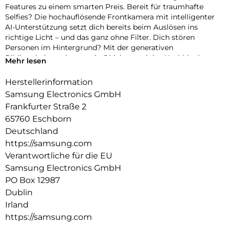
Features zu einem smarten Preis. Bereit für traumhafte
Selfies? Die hochauflösende Frontkamera mit intelligenter
AI-Unterstützung setzt dich bereits beim Auslösen ins
richtige Licht – und das ganz ohne Filter. Dich stören
Personen im Hintergrund? Mit der generativen
Bildbearbeitung kannst du Objekte auch im Nachhinein
Mehr lesen
einfach entfernen, verschieben oder in der Größe ändern.
Schon sieht dein Foto so aus, wie du es dir vorgestellt hast –
Herstellerinformation
perfekt für deinen nächsten Post. Damit dein kreativer Flow
Samsung Electronics GmbH
nicht ins Stocken gerät, performt im Inneren des Galaxy S25
Frankfurter Straße 2
FE ein Prozessor auf Flagship-Niveau. So läuft nicht nur
65760 Eschborn
deine Bild- und Videobearbeitung flüssig – mit Hilfe von
Galaxy AI-Funktionen und Google Gemini sicherst du dir
Deutschland
auch volle AI-Power für deine täglichen Aufgaben. Selbst
https://samsung.com
über die Batterielaufzeit deines Galaxy S25 FE musst du dir
Verantwortliche für die EU
so gut wie keine Gedanken machen. Der ausdauernde Akku
Samsung Electronics GmbH
ermöglicht dir, dass du jeden Moment mit deinem
PO Box 12987
Smartphone genießen kannst.
Dublin
Irland
https://samsung.com