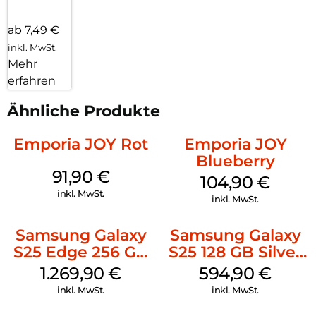
ab 7,49 €
inkl. MwSt.
Mehr
erfahren
Ähnliche Produkte
Emporia JOY Rot
Emporia JOY
Blueberry
91,90
€
104,90
€
inkl. MwSt.
inkl. MwSt.
Samsung Galaxy
Samsung Galaxy
S25 Edge 256 GB
S25 128 GB Silver
Titanium Silver
Shadow
1.269,90
€
594,90
€
inkl. MwSt.
inkl. MwSt.