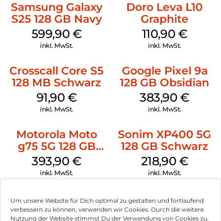
Samsung Galaxy
Doro Leva L10
S25 128 GB Navy
Graphite
599,90
€
110,90
€
inkl. MwSt.
inkl. MwSt.
Crosscall Core S5
Google Pixel 9a
128 MB Schwarz
128 GB Obsidian
91,90
€
383,90
€
inkl. MwSt.
inkl. MwSt.
Motorola Moto
Sonim XP400 5G
g75 5G 128 GB
128 GB Schwarz
Charcoal Gray
393,90
€
218,90
€
inkl. MwSt.
inkl. MwSt.
Um unsere Website für Dich optimal zu gestalten und fortlaufend
verbessern zu können, verwenden wir Cookies. Durch die weitere
Nutzung der Website stimmst Du der Verwendung von Cookies zu.