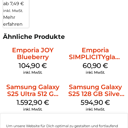
ab 7,49 €
inkl. MwSt.
Mehr
erfahren
Ähnliche Produkte
Emporia JOY
Emporia
Blueberry
SIMPLICITYglam
Weiss
104,90
€
60,90
€
inkl. MwSt.
inkl. MwSt.
Samsung Galaxy
Samsung Galaxy
S25 Ultra 512 GB
S25 128 GB Silver
Titanium
Shadow
1.592,90
€
594,90
€
Whitesilver
inkl. MwSt.
inkl. MwSt.
Samsung Galaxy
Samsung Galaxy
Um unsere Website für Dich optimal zu gestalten und fortlaufend