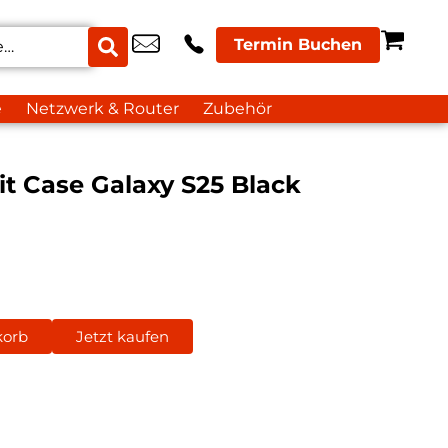
Termin Buchen
e
Netzwerk & Router
Zubehör
t Case Galaxy S25 Black
korb
Jetzt kaufen