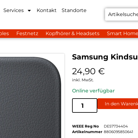
Services
Kontakt
Standorte
bles
Festnetz
Kopfhörer & Headsets
Smart Hom
Samsung Kindsui
24,90
€
inkl. MwSt.
Online verfügbar
In den Waren
WEEE Reg No
DE57734404
Artikelnummer
8806095850641