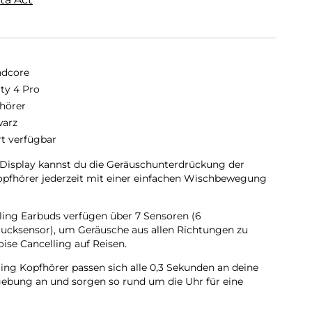
dcore
rty 4 Pro
hörer
arz
rt verfügbar
 Display kannst du die Geräuschunterdrückung der
opfhörer jederzeit mit einer einfachen Wischbewegung
lling Earbuds verfügen über 7 Sensoren (6
rucksensor), um Geräusche aus allen Richtungen zu
oise Cancelling auf Reisen.
ling Kopfhörer passen sich alle 0,3 Sekunden an deine
ebung an und sorgen so rund um die Uhr für eine
nterdrückung.