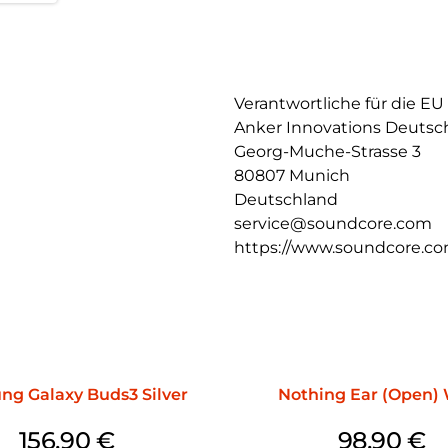
Mit verbesserter ACAA-Akustik
Hochtöner und einer digitalen
mit deinen neuen kabellosen B
nuancenreichen Klang.
Verantwortliche für die EU
Die Liberty 4 Pro Earbuds mit 
Vorgängermodelle mit einem 5C
Anker Innovations Deuts
Einmal laden reicht für 10 Std
Georg-Muche-Strasse 3
80807 Munich
Mit einem Algorithmus zur Ge
kabellosen Noise Cancelling K
Deutschland
werden Windgeräuschen für ei
service@soundcore.com
https://www.soundcore.c
g Galaxy Buds3 Silver
Nothing Ear (Open)
156,90
€
98,90
€