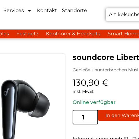
Services
Kontakt
Standorte
bles
Festnetz
Kopfhörer & Headsets
Smart Hom
soundcore Libert
Genieße ununterbrochen Musik
130,90
€
inkl. MwSt.
Online verfügbar
In den Waren
Informationen nach EU Da