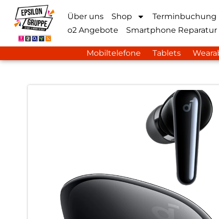
Über uns
Shop
Terminbuchung
o2 Angebote
Smartphone Reparatur
Mobiltelefone
Tablets
Weara