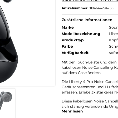
Artikelnummer
0194644294250
Zusätzliche Informationen
Marke
Soun
Modellbezeichnung
Libe
Produkttyp
Kopf
Farbe
Schw
Verfügbarkeit
sofo
Mit der Touch-Leiste und dem
kabellosen Noise Cancelling K
auf dem Case ändern.
Die Liberty 4 Pro Noise Cance
Geräuschsensoren und 1 Luftd
erfassen. Erlebe 3x stärkeres N
Diese kabellosen Noise Cancel
sich ständig verändernde Umg
Mehr lesen
optimale, nahtlose Geräuschu