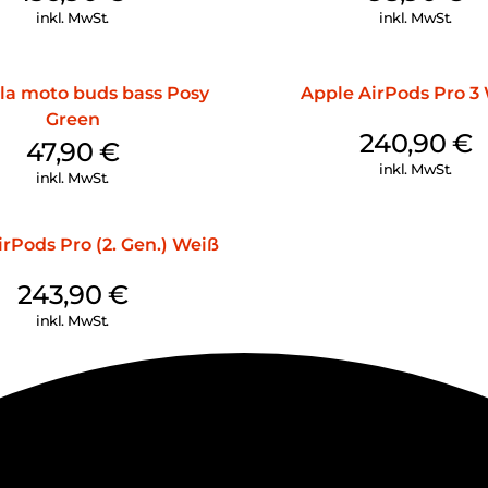
inkl. MwSt.
inkl. MwSt.
la moto buds bass Posy
Apple AirPods Pro 3
Green
240,90
€
47,90
€
inkl. MwSt.
inkl. MwSt.
rPods Pro (2. Gen.) Weiß
243,90
€
inkl. MwSt.