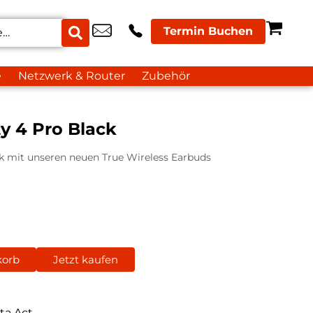
Termin Buchen
e
Netzwerk & Router
Zubehör
y 4 Pro Black
 mit unseren neuen True Wireless Earbuds
korb
Jetzt kaufen
ta Act