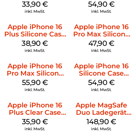
Kabel Weiß
MagSafe Black
33,90
€
54,90
€
inkl. MwSt.
inkl. MwSt.
Apple iPhone 16
Apple iPhone 16
Plus Silicone Case
Pro Max Silicone
MagSafe Denim
Case MagSafe
38,90
€
47,90
€
Black
inkl. MwSt.
inkl. MwSt.
Apple iPhone 16
Apple iPhone 16
Pro Max Silicone
Silicone Case
Case MagSafe
MagSafe Black
55,90
€
54,90
€
Stone Gray
inkl. MwSt.
inkl. MwSt.
Apple iPhone 16
Apple MagSafe
Plus Clear Case
Duo Ladegerät
MagSafe
Weiß
35,90
€
148,90
€
Transparent
inkl. MwSt.
inkl. MwSt.