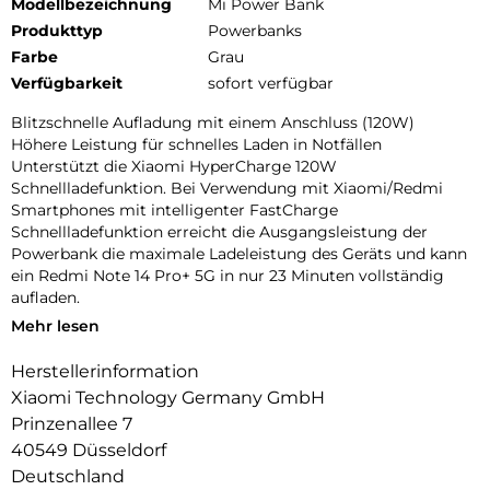
Modellbezeichnung
Mi Power Bank
Produkttyp
Powerbanks
Farbe
Grau
Verfügbarkeit
sofort verfügbar
Blitzschnelle Aufladung mit einem Anschluss (120W)
Höhere Leistung für schnelles Laden in Notfällen
Unterstützt die Xiaomi HyperCharge 120W
Schnellladefunktion. Bei Verwendung mit Xiaomi/Redmi
Smartphones mit intelligenter FastCharge
Schnellladefunktion erreicht die Ausgangsleistung der
Powerbank die maximale Ladeleistung des Geräts und kann
ein Redmi Note 14 Pro+ 5G in nur 23 Minuten vollständig
aufladen.
Mehr lesen
165W bei gleichzeitiger Nutzung von zwei Anschlüssen Lädt
mehrere Geräte mit voller Leistung auf
Herstellerinformation
Bietet gleichzeitig 120W und 45W maximale
Xiaomi Technology Germany GmbH
Ausgangsleistung für zwei Geräte, z. B. zwei Smartphones
oder einen Laptop und ein Tablet. Schnelles Aufladen ohne
Prinzenallee 7
Geschwindigkeitseinbußen, ideal für unterwegs.
40549 Düsseldorf
Deutschland
Schnelle Selbstaufladung mit 90W Nur 15 Minuten