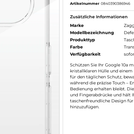
Artikelnummer
0840390386946
Zusätzliche Informationen
Marke
Zag
Modellbezeichnung
Defe
Produkttyp
Tasc
Farbe
Tran
Verfügbarkeit
sofo
Schützen Sie Ihr Google 10a m
kristallklaren Hülle und eine
für den täglichen Schutz, bewa
während die präzise Touch – Em
Bedienung erhalten bleibt. Di
und Fingerabdrücke und hält Ih
taschenfreundliche Design fü
hinzuzufügen.