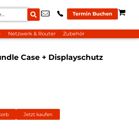
Termin Buchen
e
Netzwerk & Router
Zubehör
ndle Case + Displayschutz
korb
Jetzt kaufen