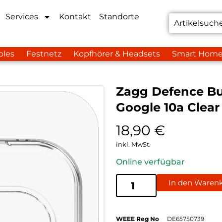
Services
Kontakt
Standorte
bles
Festnetz
Kopfhörer & Headsets
Smart Hom
Zagg Defence Bu
Google 10a Clear
18,90
€
inkl. MwSt.
Online verfügbar
In den Waren
WEEE Reg No
DE65750739