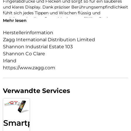
Fingerabdrücke und Flecken und sorgt so für ein sauberes
und klares Display. Dank präziser Berührungsempfindlichkeit
fühlt sich jedes Tippen und Wischen flüssig und
reaktionsschnell an. Das schlanke, unauffällige Design passt
Mehr lesen
problemlos in jede Tasche, während die kristallklare,
strapazierfähige Hülle die Seiten und die Rückseite Ihres
Herstellerinformation
Geräts schützt und dessen ursprüngliche Schönheit zur
Zagg International Distribution Limited
Geltung bringt.
Shannon Industrial Estate 103
Shannon Co Clare
Irland
https://www.zagg.com
Verwandte Services
Smartphone