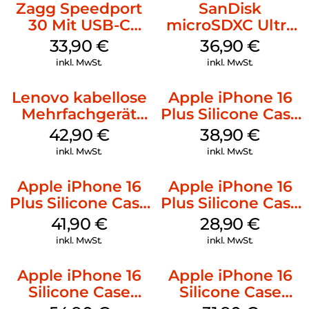
Zagg Speedport
SanDisk
30 Mit USB-C
microSDXC Ultra
Kabel Weiß
128 GB + Adapter
33,90
€
36,90
€
Mobile
inkl. MwSt.
inkl. MwSt.
Lenovo kabellose
Apple iPhone 16
Mehrfachgerät
Plus Silicone Case
Luna Grey
MagSafe Denim
42,90
€
38,90
€
inkl. MwSt.
inkl. MwSt.
Apple iPhone 16
Apple iPhone 16
Plus Silicone Case
Plus Silicone Case
MagSafe Stone
MagSafe Black
41,90
€
28,90
€
Gray
inkl. MwSt.
inkl. MwSt.
Apple iPhone 16
Apple iPhone 16
Silicone Case
Silicone Case
MagSafe Black
MagSafe Fuchsia