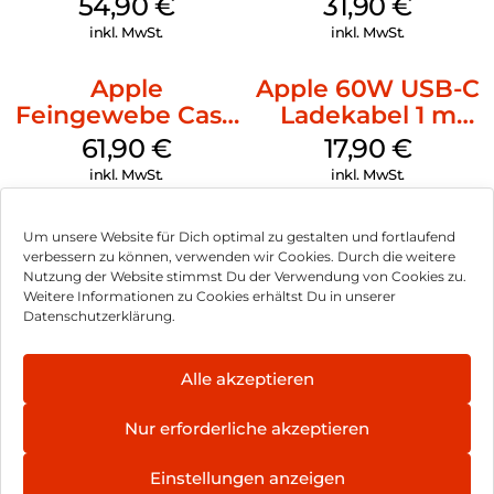
54,90
€
31,90
€
inkl. MwSt.
inkl. MwSt.
Apple
Apple 60W USB-C
Feingewebe Case
Ladekabel 1 m
iPhone 15 Pro
Weiß
61,90
€
17,90
€
MagSafe Schwarz
inkl. MwSt.
inkl. MwSt.
Um unsere Website für Dich optimal zu gestalten und fortlaufend
verbessern zu können, verwenden wir Cookies. Durch die weitere
Nutzung der Website stimmst Du der Verwendung von Cookies zu.
Impressum
Weitere Informationen zu Cookies erhältst Du in unserer
Datenschutzerklärung.
AGB
Datenschutz
Alle akzeptieren
Vertrag widerrufen
Nur erforderliche akzeptieren
Hinweis zur Batterieentsorgung
Einstellungen anzeigen