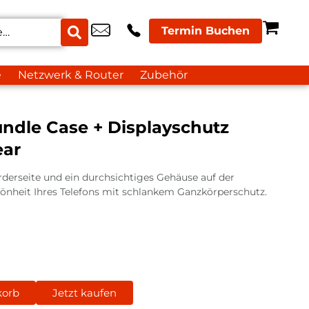
Termin Buchen
e
Netzwerk & Router
Zubehör
ndle Case + Displayschutz
ear
rderseite und ein durchsichtiges Gehäuse auf der
hönheit Ihres Telefons mit schlankem Ganzkörperschutz.
korb
Jetzt kaufen