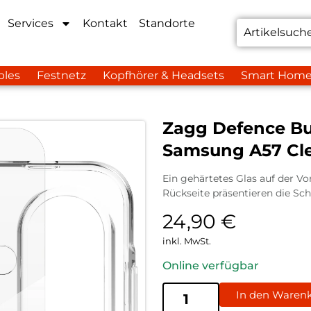
Services
Kontakt
Standorte
bles
Festnetz
Kopfhörer & Headsets
Smart Hom
Zagg Defence Bu
Samsung A57 Cl
Ein gehärtetes Glas auf der Vo
Rückseite präsentieren die Sc
24,90
€
inkl. MwSt.
Online verfügbar
In den Waren