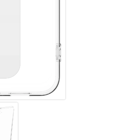
Wischfest: Mit der wischfesten
sauberes, glattes Aussehen sorg
Clear, strapazierfähiges Gehäu
strapazierfähiges Gehäuse, da
beim Stil einzugehen.
Taschenfreundliches Design: D
Ihre Tasche, ohne aufzutragen.
Snap Installation: Die einfache
Probleme, so dass Sie Ihr Tele