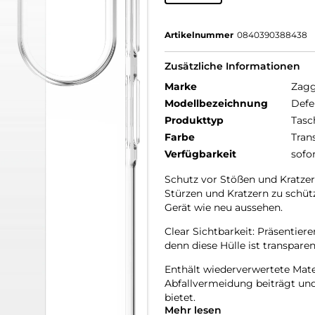
Artikelnummer
0840390388438
Zusätzliche Informationen
Marke
Zag
Modellbezeichnung
Defe
Produkttyp
Tasc
Farbe
Tran
Verfügbarkeit
sofo
Schutz vor Stößen und Kratzern
Stürzen und Kratzern zu schütz
Gerät wie neu aussehen.
Clear Sichtbarkeit: Präsentieren
denn diese Hülle ist transparen
Enthält wiederverwertete Mater
Abfallvermeidung beiträgt und 
bietet.
Mehr lesen