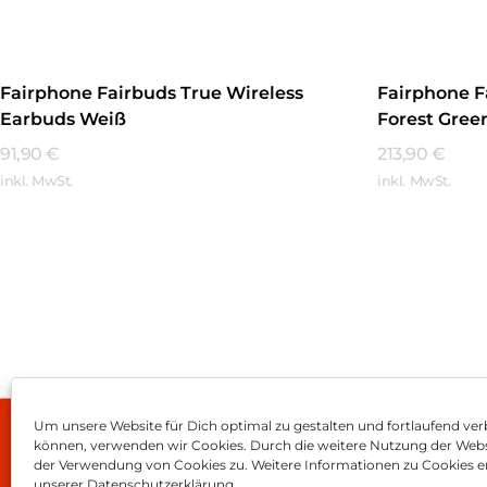
Fairphone Fairbuds True Wireless
Fairphone F
Earbuds Weiß
Forest Gree
91,90
€
213,90
€
inkl. MwSt.
inkl. MwSt.
Mehr Erfahren
Mehr Erfa
Um unsere Website für Dich optimal zu gestalten und fortlaufend ver
können, verwenden wir Cookies. Durch die weitere Nutzung der Web
Impressum
AGB
Dat
der Verwendung von Cookies zu. Weitere Informationen zu Cookies er
unserer Datenschutzerklärung.