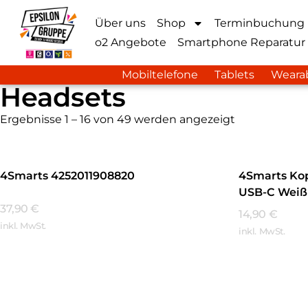
Über uns
Shop
Terminbuchung
o2 Angebote
Smartphone Reparatur
Mobiltelefone
Tablets
Weara
Headsets
Ergebnisse 1 – 16 von 49 werden angezeigt
4Smarts 4252011908820
4Smarts Kop
USB-C Weiß
37,90
€
14,90
€
inkl. MwSt.
inkl. MwSt.
Mehr Erfahren
Mehr Erfa