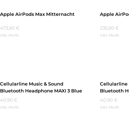
Apple AirPods Max Mitternacht
Apple AirPod
473,90
€
235,90
€
inkl. MwSt.
inkl. MwSt.
Mehr Erfahren
Mehr Erfa
Cellularline Music & Sound
Cellularlin
Bluetooth Headphone MAXI 3 Blue
Bluetooth 
Purple
40,90
€
40,90
€
inkl. MwSt.
inkl. MwSt.
Mehr Erfahren
Mehr Erfa