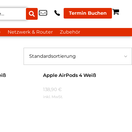
Termin Buchen
e
Netzwerk & Router
Zubehör
eiß
Apple AirPods 4 Weiß
138,90
€
inkl. MwSt.
Mehr Erfahren