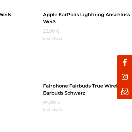
 Weiß
Apple EarPods Lightning Anschluss
Weiß
23,90
€
inkl. MwSt.
Mehr Erfahren
Fairphone Fairbuds True Wireless
Earbuds Schwarz
94,90
€
inkl. MwSt.
Mehr Erfahren