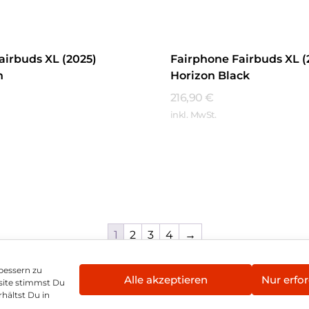
airbuds XL (2025)
Fairphone Fairbuds XL (
n
Horizon Black
216,90
€
inkl. MwSt.
hren
Mehr Erfahren
1
2
3
4
→
bessern zu
Alle akzeptieren
Nur erfor
site stimmst Du
enschutz
Vertrag widerrufen
Hinweis zur Batte
hältst Du in