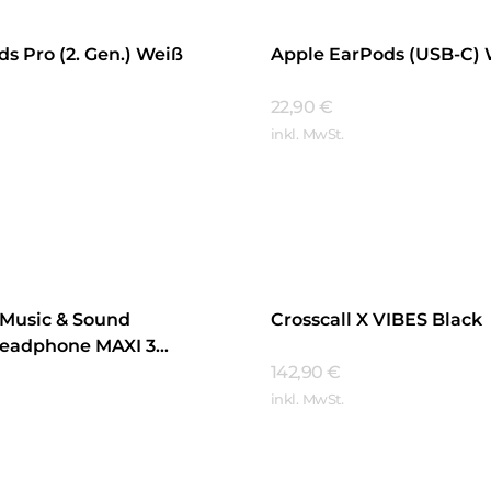
s Pro (2. Gen.) Weiß
Apple EarPods (USB-C)
22,90
€
inkl. MwSt.
hren
Mehr Erfahren
e Music & Sound
Crosscall X VIBES Black
Headphone MAXI 3
142,90
€
inkl. MwSt.
Mehr Erfahren
hren