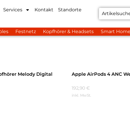
Services
Kontakt
Standorte
bles
Festnetz
Kopfhörer & Headsets
Smart Hom
fhörer Melody Digital
Apple AirPods 4 ANC W
192,90
€
inkl. MwSt.
Mehr Erfahren
hren