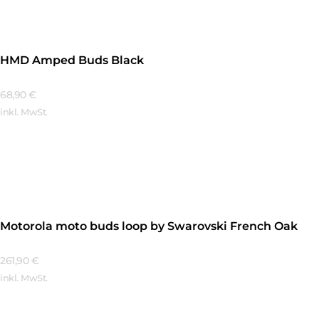
HMD Amped Buds Black
68,90
€
inkl. MwSt.
Mehr Erfahren
Motorola moto buds loop by Swarovski French Oak
261,90
€
inkl. MwSt.
Mehr Erfahren