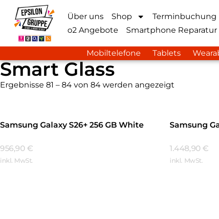
Über uns
Shop
Terminbuchung
o2 Angebote
Smartphone Reparatur
Mobiltelefone
Tablets
Weara
Smart Glass
Ergebnisse 81 – 84 von 84 werden angezeigt
Samsung Galaxy S26+ 256 GB White
Samsung Gal
956,90
€
1.448,90
€
inkl. MwSt.
inkl. MwSt.
Mehr Erfahren
Mehr Erfa