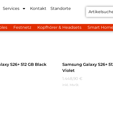
Services
Kontakt
Standorte
bles
Festnetz
Kopfhörer & Headsets
Smart Hom
axy S26+ 512 GB Black
Samsung Galaxy S26+ 51
Violet
1.448,90
€
inkl. MwSt.
hren
Mehr Erfahren