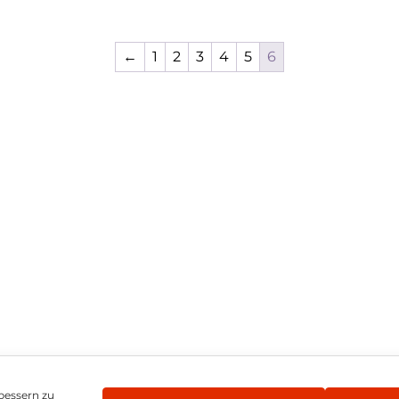
←
1
2
3
4
5
6
bessern zu