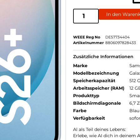
In den Waren
WEEE Reg No
DE57734404
Artikelnummer
8806097828433
Zusätzliche Informationen
Marke
Sam
Modellbezeichnung
Gala
Speicherkapazität
512 
Arbeitsspeicher (RAM)
12 G
Produkttyp
Sma
Bildschirmdiagonale
6,7 Z
Farbe
Blau
Verfügbarkeit
sofo
Al als Teil deines Lebens:
Erlebe, wie AI dich in deinem 