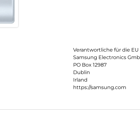
neuen Funktionen, Weiterentw
Performance profitieren. Gleic
zuverlässig geschützt. So kann
sicheres Nutzererlebnis mit d
Verantwortliche für die EU
Samsung Electronics Gm
PO Box 12987
Dublin
Irland
https://samsung.com