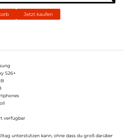
korb
Jetzt kaufen
sung
xy S26+
GB
B
rtphones
oll
rt verfügbar
Alltag unterstützen kann, ohne dass du groß darüber