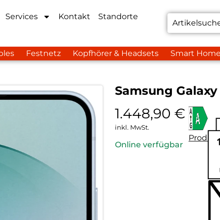
Services
Kontakt
Standorte
bles
Festnetz
Kopfhörer & Headsets
Smart Hom
Samsung Galaxy 
1.448,90
€
inkl. MwSt.
Produkt
Online verfügbar