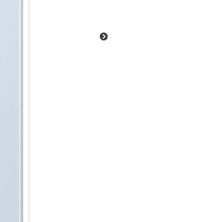
Objektivringe sorgen für eine
Gehäuse mit 6,3 Zoll (15,93 cm
angenehm natürlich und ausg
S26+ den ganzen Tag über im 
Ein echter AI-Beschleuniger
Ob kreative Foto- und Videobe
und Textzusammenfassungen o
Schwung in deine AI-Nutzung.
Prozessor, der im hochmodern
Technologie liefert beeindruc
energieeffizient. Dank der tief
S26+ unmittelbar, auch bei ko
Alltag integrieren.
Energie im Schnelldurchlauf:
Du hast noch viel vor, aber de
dir in die Verlängerung: Scho
der leistungsstarke 4.300-mA
bis zu 25 W I 45 W wieder ge
Schreibtisch, dem Nachttisch 
aufladen, ohne das Kabel ein-
Schnellladefunktion kannst du
induktiv zu laden.