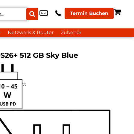
Termin Buchen
e
Netzwerk & Router
Zubehör
S26+ 512 GB Sky Blue
datenblatt