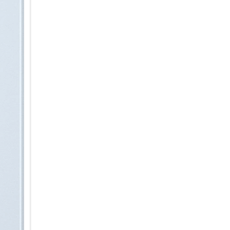
Aktion. Schnell, intuitiv und i
Intelligent informiert & organis
Ein Blick auf dein Galaxy S26+ 
Now Bar auf dem Sperrbildschi
Behalte deine Benachrichtigun
Google News im Blick – und gr
zu müssen. Für personalisierte
Morgen, Mittag und Abend eine
Kalenderereignissen, der Wett
den ganzen Tag lang auf dem 
weil du viel um die Ohren hast
Benachrichtigungen automatisc
werden priorisiert und ganz o
übersichtlich zusammengefasst
ohne langes Scrollen und Abl
Design im Flow
Fließende Konturen ohne hart
Das Galaxy S26+ verbindet den
schlankeren Silhouette und raf
aufgesetzter Block gestaltet, 
Gesamtbild ein. Hochwertige M