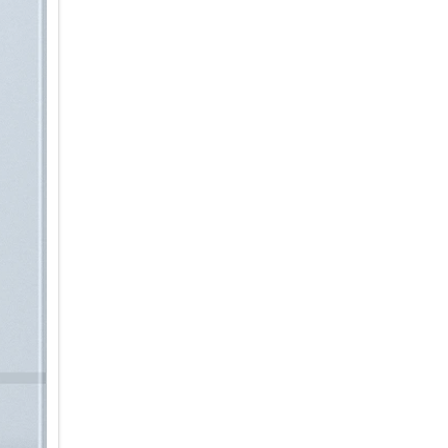
Deine Ideen smart im Griff:
Du hast die Ideen – dein Gala
intuitiven KI-Tools zur Bildbe
einen unverwechselbaren Look
Randbereiche zu ergänzen, Obj
einzufügen oder den Hintergru
mit eigenen Worten beschreib
Möglichkeiten bietet dir das C
ein Foto, z.B. 3D-Cartoon, oder
Hintergründe, Sticker oder Tex
oder kurze Clips ganz nach de
sortiert die Galerie deine Fo
Arbeiten mit Dokumenten ist 
automatisch unerwünschte Ele
Seitenfalten oder Moiré-Muster
professionell einscannen und a
möchtest.
Ein Smartphone, das mit der Z
Du suchst ein Smartphone, da
Zeitraum hinweg gerecht werd
Sicherheitsupdates bleibt dei