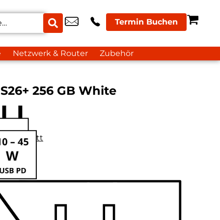
Termin Buchen
e
Netzwerk & Router
Zubehör
S26+ 256 GB White
datenblatt