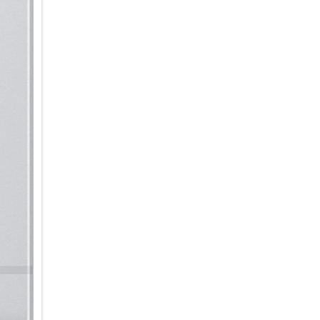
Deine Ideen smart im Griff:
Du hast die Ideen – dein Gala
intuitiven KI-Tools zur Bildbe
einen unverwechselbaren Look
Randbereiche zu ergänzen, Obj
einzufügen oder den Hintergru
mit eigenen Worten beschreib
Möglichkeiten bietet dir das C
ein Foto, z.B. 3D-Cartoon, oder
Hintergründe, Sticker oder Tex
oder kurze Clips ganz nach de
sortiert die Galerie deine Fo
Arbeiten mit Dokumenten ist 
automatisch unerwünschte Ele
Seitenfalten oder Moiré-Muster
professionell einscannen und a
möchtest.
Ein Smartphone, das mit der Z
Du suchst ein Smartphone, da
Zeitraum hinweg gerecht werd
Sicherheitsupdates bleibt dei