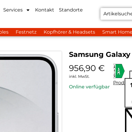
Services
Kontakt
Standorte
bles
Festnetz
Kopfhörer & Headsets
Smart Hom
Samsung Galaxy 
956,90
€
inkl. MwSt.
Produkt
Online verfügbar