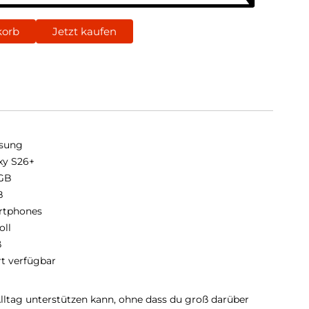
korb
Jetzt kaufen
sung
xy S26+
GB
B
rtphones
oll
ß
rt verfügbar
Alltag unterstützen kann, ohne dass du groß darüber