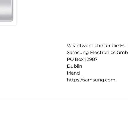
neuen Funktionen, Weiterentw
Performance profitieren. Gleic
zuverlässig geschützt. So kann
sicheres Nutzererlebnis mit d
Verantwortliche für die EU
Samsung Electronics Gm
PO Box 12987
Dublin
Irland
https://samsung.com