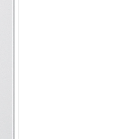
Aktion. Schnell, intuitiv und i
Intelligent informiert & organis
Ein Blick auf dein Galaxy S26+ 
Now Bar auf dem Sperrbildschi
Behalte deine Benachrichtigun
Google News im Blick – und gr
zu müssen. Für personalisierte
Morgen, Mittag und Abend eine
Kalenderereignissen, der Wett
den ganzen Tag lang auf dem 
weil du viel um die Ohren hast
Benachrichtigungen automatisc
werden priorisiert und ganz o
übersichtlich zusammengefasst
ohne langes Scrollen und Abl
Design im Flow
Fließende Konturen ohne hart
Das Galaxy S26+ verbindet den
schlankeren Silhouette und raf
aufgesetzter Block gestaltet, 
Gesamtbild ein. Hochwertige M