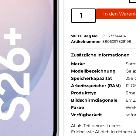
In den Waren
WEEE Reg No
DE57734404
Artikelnummer
8806097828198
Zusätzliche Informationen
Marke
Sam
Modellbezeichnung
Gala
Speicherkapazität
256 
Arbeitsspeicher (RAM)
12 G
Produkttyp
Sma
Bildschirmdiagonale
6,7 Z
Farbe
Wei
Verfügbarkeit
sofo
Al als Teil deines Lebens:
Erlebe, wie AI dich in deinem 