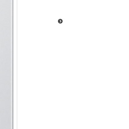
Objektivringe sorgen für eine
Gehäuse mit 6,3 Zoll (15,93 cm
angenehm natürlich und ausg
S26+ den ganzen Tag über im 
Ein echter AI-Beschleuniger
Ob kreative Foto- und Videobe
und Textzusammenfassungen o
Schwung in deine AI-Nutzung.
Prozessor, der im hochmodern
Technologie liefert beeindruc
energieeffizient. Dank der tief
S26+ unmittelbar, auch bei ko
Alltag integrieren.
Energie im Schnelldurchlauf:
Du hast noch viel vor, aber de
dir in die Verlängerung: Scho
der leistungsstarke 4.300-mA
bis zu 25 W I 45 W wieder ge
Schreibtisch, dem Nachttisch 
aufladen, ohne das Kabel ein-
Schnellladefunktion kannst du
induktiv zu laden.