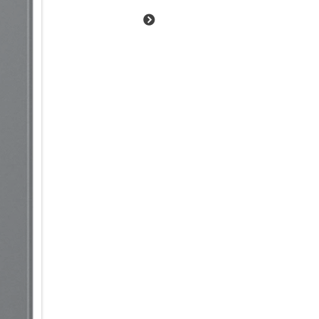
Damit auch du mit dem Galaxy
Ein echter AI-Beschleuniger
Ob kreative Foto- und Videobe
und Textzusammenfassungen o
Schwung in deine AI-Nutzung.
Prozessor, der im hochmodern
Technologie liefert beeindruc
energieeffizient. Dank der tief
S26 unmittelbar, auch bei kom
Alltag integrieren.
Energie im Schnelldurchlauf
Du hast noch viel vor, aber de
in die Verlängerung: Schon we
leistungsstarke 4.300-mAh-Ak
zu 25 W I 45 W wieder genüge
Schreibtisch, dem Nachttisch 
aufladen, ohne das Kabel ein-
Schnellladefunktion kannst du
induktiv zu laden.
Deine Ideen smart im Griff
Du hast die Ideen – dein Gala
intuitiven KI-Tools zur Bildbe