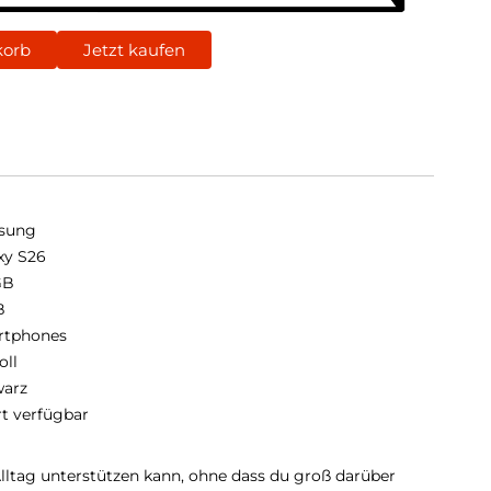
korb
Jetzt kaufen
sung
xy S26
GB
B
rtphones
oll
arz
rt verfügbar
Alltag unterstützen kann, ohne dass du groß darüber