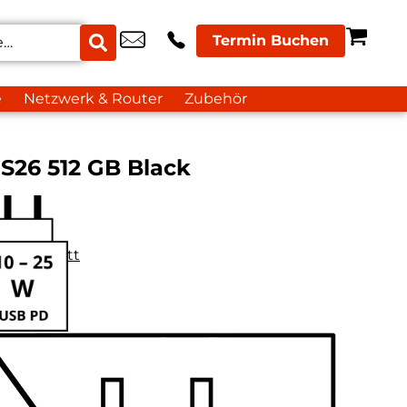
Termin Buchen
e
Netzwerk & Router
Zubehör
S26 512 GB Black
datenblatt