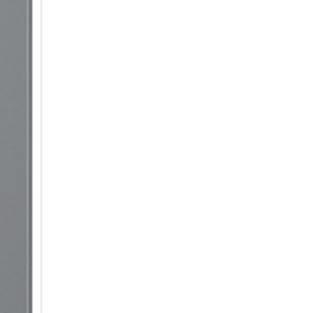
Intelligent informiert & organis
Ein Blick auf dein Galaxy S26 –
Bar auf dem Sperrbildschirm z
deine Benachrichtigungen, de
News im Blick – und greife di
müssen. Für personalisierte Up
Morgen, Mittag und Abend eine
Kalenderereignissen, der Wett
den ganzen Tag lang auf dem 
weil du viel um die Ohren hast
Benachrichtigungen automatisc
werden priorisiert und ganz o
übersichtlich zusammengefasst
ohne langes Scrollen und Abl
Design im Flow
Fließende Konturen ohne hart
der Galaxy S-Serie mit einer n
Triple Kamerasystem ist nicht 
harmonisch und fast nahtlos i
Übergänge und farblich angepa
Anmutung. Das dünne, superleic
Dynamic AMOLED 2x Display l