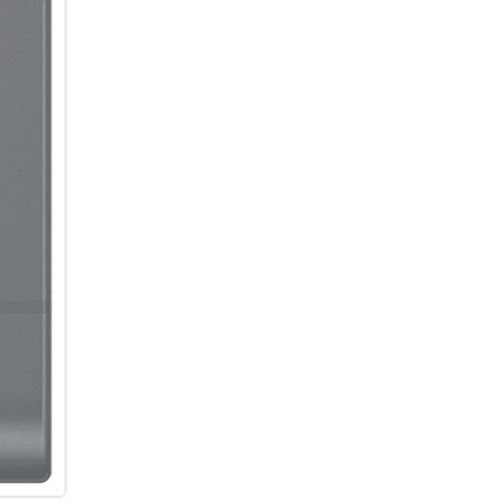
einen unverwechselbaren Look
Randbereiche zu ergänzen, Obj
einzufügen oder den Hintergru
mit eigenen Worten beschreib
Möglichkeiten bietet dir das C
ein Foto, z.B. 3D-Cartoon, oder
Hintergründe, Sticker oder Tex
oder kurze Clips ganz nach de
sortiert die Galerie deine Fo
Arbeiten mit Dokumenten ist 
automatisch unerwünschte Ele
Seitenfalten oder Moiré-Muster
professionell einscannen und a
möchtest.
Ein Smartphone, das mit der Z
Du suchst ein Smartphone, da
Zeitraum hinweg gerecht werd
Sicherheitsupdates bleibt dei
neuen Funktionen, Weiterentw
Performance profitieren. Gleic
zuverlässig geschützt. So kann
sicheres Nutzererlebnis mit d