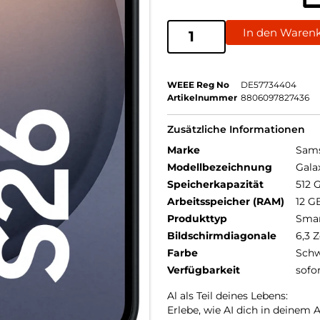
In den Waren
WEEE Reg No
DE57734404
Artikelnummer
8806097827436
Zusätzliche Informationen
Marke
Sam
Modellbezeichnung
Gala
Speicherkapazität
512 
Arbeitsspeicher (RAM)
12 G
Produkttyp
Sma
Bildschirmdiagonale
6,3 Z
Farbe
Schw
Verfügbarkeit
sofo
Al als Teil deines Lebens:
Erlebe, wie AI dich in deinem 