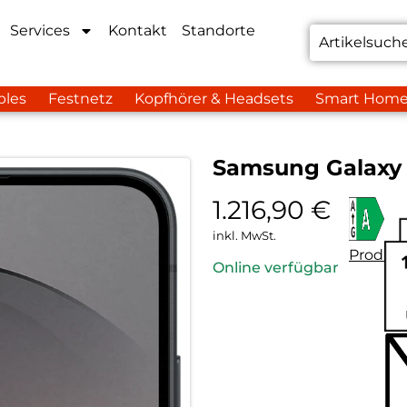
Services
Kontakt
Standorte
bles
Festnetz
Kopfhörer & Headsets
Smart Hom
Samsung Galaxy 
1.216,90
€
inkl. MwSt.
Produkt
Online verfügbar