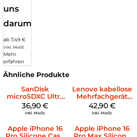
uns
darum!
ab 7,49 €
inkl. MwSt.
Mehr
erfahren
Ähnliche Produkte
SanDisk
Lenovo kabellose
microSDXC Ultra
Mehrfachgerät
128 GB + Adapter
Luna Grey
36,90
€
42,90
€
Mobile
inkl. MwSt.
inkl. MwSt.
Apple iPhone 16
Apple iPhone 16
Pro Silicone Case
Pro Max Silicone