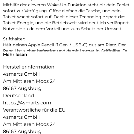
Mithilfe der cleveren Wake-Up-Funktion steht dir dein Tablet
sofort zur Verfügung. Öffne einfach die Tasche, und dein
Tablet wacht sofort auf. Dank dieser Technologie spart das
Tablet Energie, und die Betriebszeit wird deutlich verlängert.
Nutze sie zu deinem Vorteil und zum Schutz der Umwelt.
Stifthalter:
Hält deinen Apple Pencil (1.Gen. / USB-C) gut am Platz. Der
Pencil ist sicher befestigt und damit immer in Griffnähe. Du
Mehr lesen
musst nicht mehr befürchten, es zu verlieren. Darüber
hinaus ist es dank der weichen Schutzhülle und der
Herstellerinformation
Schutzklappe vor Beschädigungen und Kratzern geschützt.
4smarts GmbH
Mehrstufige Standfunktion:
Am Mittleren Moos 24
Die Folio-Schutzhülle ermöglicht eine stabile Nutzung des
86167 Augsburg
Geräts mit zwei Betrachtungswinkeln für den Video- und den
Deutschland
Tastaturmodus. Die Schreib- und Betrachtungswinkel
https://4smarts.com
entsprechen den Anforderungen des täglichen Gebrauchs
und sind somit praktisch und komfortabel. Die Möglichkeit,
Verantwortliche für die EU
das Tablet zu benutzen, ohne es ständig in der Hand halten
4smarts GmbH
zu müssen, macht den täglichen Gebrauch des Geräts viel
Am Mittleren Moos 24
komfortabler und ermöglicht eine bequeme Sicht auf den
86167 Augsburg
Bildschirm für die Filmwiedergabe.