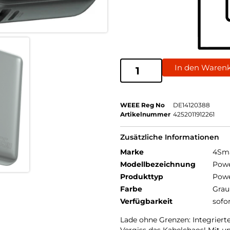
In den Waren
WEEE Reg No
DE14120388
Artikelnummer
4252011912261
Zusätzliche Informationen
Marke
4Sm
Modellbezeichnung
Powe
Produkttyp
Pow
Farbe
Grau
Verfügbarkeit
sofo
Lade ohne Grenzen: Integrierte