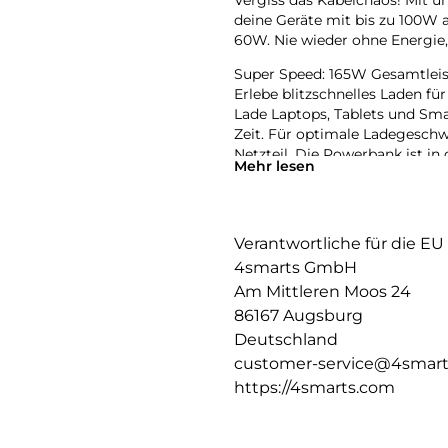
Vergiss das Kabelchaos! Mit 
deine Geräte mit bis zu 100W 
60W. Nie wieder ohne Energie, 
Super Speed: 165W Gesamtleist
Erlebe blitzschnelles Laden fü
Lade Laptops, Tablets und Sm
Zeit. Für optimale Ladegeschw
Netzteil. Die Powerbank ist in
Mehr lesen
Hohe Kapazität und Vielseitigke
Mit USB-C, einem integrierte
Powerbank maximale Vielseitigk
Verantwortliche für die EU
Geräte gleichzeitig auf.
4smarts GmbH
Echtzeit-Informationen auf ein
Am Mittleren Moos 24
Das smarte LCD-Display zeigt 
86167 Augsburg
Schnellladefunktion per Blitzs
Deutschland
jederzeit die Kontrolle über En
customer-service@4smar
https://4smarts.com