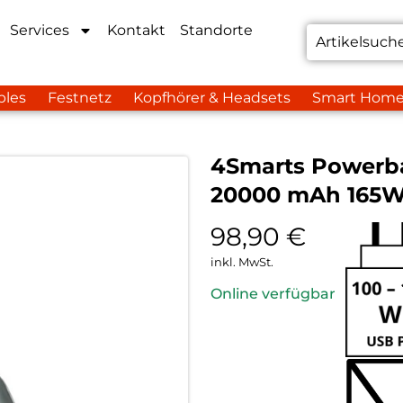
Services
Kontakt
Standorte
bles
Festnetz
Kopfhörer & Headsets
Smart Hom
4Smarts Powerba
20000 mAh 165W
98,90
€
inkl. MwSt.
Online verfügbar