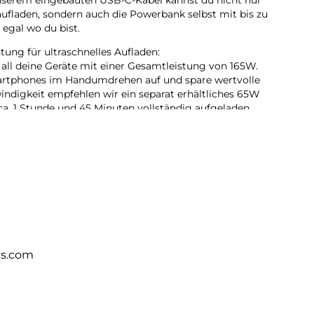
unserem eingebauten USB-C-Kabel kannst du nicht nur
aufladen, sondern auch die Powerbank selbst mit bis zu
egal wo du bist.
ung für ultraschnelles Aufladen:
r all deine Geräte mit einer Gesamtleistung von 165W.
artphones im Handumdrehen auf und spare wertvolle
indigkeit empfehlen wir ein separat erhältliches 65W
 ca. 1 Stunde und 45 Minuten vollständig aufgeladen.
it: Drei Anschlüsse für maximale Flexibilität:
m USB-C-Kabel und USB-A Anschlüssen bietet unsere
eit. Ideal für Reisen und den Alltag – lade mehrere
en Blick:
dir den Akkustand, aktive Ein- und Ausgänge sowie die
ymbol – für volle Transparenz beim Laden. So behältst du
ergiefluss und Restkapazität.
ts.com