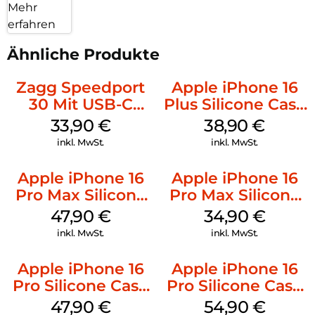
Mehr
erfahren
Ähnliche Produkte
Zagg Speedport
Apple iPhone 16
30 Mit USB-C
Plus Silicone Case
Kabel Weiß
MagSafe Denim
33,90
€
38,90
€
inkl. MwSt.
inkl. MwSt.
Apple iPhone 16
Apple iPhone 16
Pro Max Silicone
Pro Max Silicone
Case MagSafe
Case MagSafe
47,90
€
34,90
€
Black
Denim
inkl. MwSt.
inkl. MwSt.
Apple iPhone 16
Apple iPhone 16
Pro Silicone Case
Pro Silicone Case
MagSafe Denim
MagSafe Black
47,90
€
54,90
€