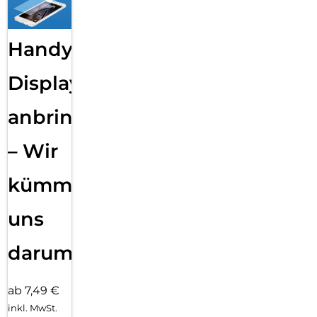
Handy
Displayfolie
anbringen
– Wir
kümmern
uns
darum!
ab 7,49 €
inkl. MwSt.