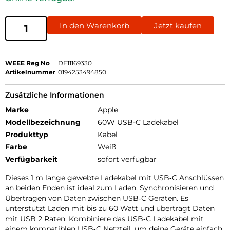
In den Warenkorb
Jetzt kaufen
WEEE Reg No
DE11169330
Artikelnummer
0194253494850
Zusätzliche Informationen
Marke
Apple
Modellbezeichnung
60W USB-C Ladekabel
Produkttyp
Kabel
Farbe
Weiß
Verfügbarkeit
sofort verfügbar
Dieses 1 m lange gewebte Ladekabel mit USB‑C Anschlüssen
an beiden Enden ist ideal zum Laden, Synchronisieren und
Übertragen von Daten zwischen USB‑C Geräten. Es
unterstützt Laden mit bis zu 60 Watt und überträgt Daten
mit USB 2 Raten. Kombiniere das USB‑C Ladekabel mit
einem kompatiblen USB‑C Netzteil, um deine Geräte einfach