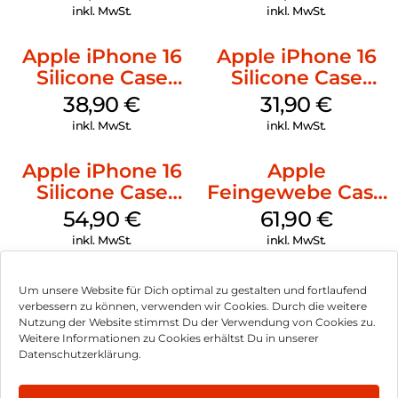
inkl. MwSt.
inkl. MwSt.
Apple iPhone 16
Apple iPhone 16
Silicone Case
Silicone Case
MagSafe
MagSafe Fuchsia
38,90
€
31,90
€
Ultramarine
inkl. MwSt.
inkl. MwSt.
Apple iPhone 16
Apple
Silicone Case
Feingewebe Case
MagSafe Lake
iPhone 15 Pro
54,90
€
61,90
€
Green
MagSafe Schwarz
inkl. MwSt.
inkl. MwSt.
Um unsere Website für Dich optimal zu gestalten und fortlaufend
verbessern zu können, verwenden wir Cookies. Durch die weitere
Nutzung der Website stimmst Du der Verwendung von Cookies zu.
Impressum
Weitere Informationen zu Cookies erhältst Du in unserer
Datenschutzerklärung.
AGB