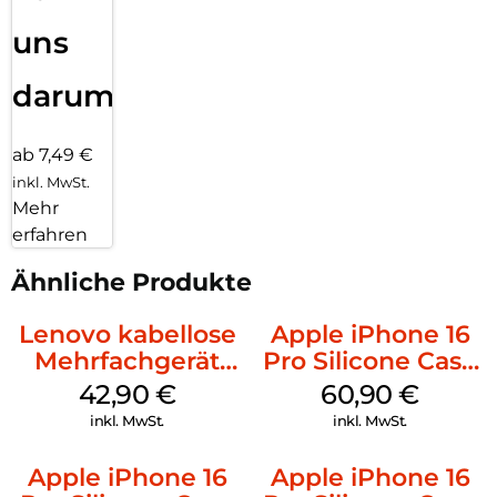
uns
darum!
ab 7,49 €
inkl. MwSt.
Mehr
erfahren
Ähnliche Produkte
Lenovo kabellose
Apple iPhone 16
Mehrfachgerät
Pro Silicone Case
Luna Grey
MagSafe Stone
42,90
€
60,90
€
Gray
inkl. MwSt.
inkl. MwSt.
Apple iPhone 16
Apple iPhone 16