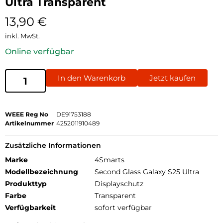
Ultra Transparent
13,90
€
inkl. MwSt.
Online verfügbar
In den Warenkorb
Jetzt kaufen
WEEE Reg No
DE91753188
Artikelnummer
4252011910489
Zusätzliche Informationen
Marke
4Smarts
Modellbezeichnung
Second Glass Galaxy S25 Ultra
Produkttyp
Displayschutz
Farbe
Transparent
Verfügbarkeit
sofort verfügbar