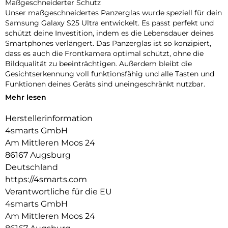
Maßgeschneiderter Schutz
Unser maßgeschneidertes Panzerglas wurde speziell für dein
Samsung Galaxy S25 Ultra entwickelt. Es passt perfekt und
schützt deine Investition, indem es die Lebensdauer deines
Smartphones verlängert. Das Panzerglas ist so konzipiert,
dass es auch die Frontkamera optimal schützt, ohne die
Bildqualität zu beeinträchtigen. Außerdem bleibt die
Gesichtserkennung voll funktionsfähig und alle Tasten und
Funktionen deines Geräts sind uneingeschränkt nutzbar.
Mehr lesen
Einfache Montage
Unser Second Glass ist nicht nur robust, sondern auch
Herstellerinformation
einfacher zu montieren als eine Panzerfolie. Mit dem
4smarts GmbH
mitgelieferten Reinigungsset lässt sich das Schutzglas
staubfrei anbringen. Und wenn es Zeit ist, das Glas
Am Mittleren Moos 24
auszutauschen, ist das genauso einfach. Mit unserem Second
86167 Augsburg
Glass erhalten Sie einen effektiven und benutzerfreundlichen
Deutschland
Displayschutz für Ihr mobiles Gerät.
https://4smarts.com
Kristallklare Qualität
Verantwortliche für die EU
Der Displayschutz bietet nicht nur optimalen Schutz für dein
4smarts GmbH
Smartphone, sondern garantiert auch die uneingeschränkte
Am Mittleren Moos 24
Nutzung des Touchscreens. Trotz seiner Robustheit bleibt