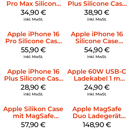
Pro Max Silicone
Plus Silicone Case
Case MagSafe
MagSafe Denim
34,90
€
38,90
€
Denim
inkl. MwSt.
inkl. MwSt.
Apple iPhone 16
Apple iPhone 16
Pro Silicone Case
Silicone Case
MagSafe Stone
MagSafe Black
55,90
€
54,90
€
Gray
inkl. MwSt.
inkl. MwSt.
Apple iPhone 16
Apple 60W USB-C
Plus Silicone Case
Ladekabel 1 m
MagSafe Black
Weiß
28,90
€
24,90
€
inkl. MwSt.
inkl. MwSt.
Apple Silikon Case
Apple MagSafe
mit MagSafe
Duo Ladegerät
iPhone 14 Pro
Weiß
57,90
€
148,90
€
(PRODUCT)RED