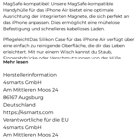
MagSafe-kompatibel: Unsere MagSafe-kompatible
Handyhülle für das iPhone Air bietet eine optimale
Ausrichtung der integrierten Magnete, die sich perfekt an
das iPhone anpassen. Dies ermöglicht eine mühelose
Befestigung und schnelleres kabelloses Laden.
PflegeleichtDas Silikon Case für das iPhone Air verfügt über
eine einfach zu reinigende Oberfläche, die dir das Leben
erleichtert. Mit nur einem Wisch kannst du Staub,
Fingerabdrücke oder Verschmutzungen von der Hülle
Mehr lesen
entfernen und sie wieder in neuem Glanz erstrahlen lassen.
Dank des hochwertigen Silikons ist die Hülle zudem
Herstellerinformation
widerstandsfähig gegenüber Flecken und lässt sich mühelos
4smarts GmbH
sauber halten.
Kratzschutz: Unser iPhone Air Case bietet erhöhte Kanten
Am Mittleren Moos 24
und einen Innenfutter aus Mikrofaser, um Kratzer auf dem
86167 Augsburg
Display und dem Gehäuse effektiv zu verhindern. Die
Deutschland
erhöhten Kanten schützen das Display vor direktem Kontakt
https://4smarts.com
mit Oberflächen und verhindern somit Kratzer bei
Verantwortliche für die EU
versehentlichen Stürzen oder Abnutzungen. Das weiche
Mikrofaser-Innenfutter sorgt dafür, dass das Gehäuse des
4smarts GmbH
Smartphones geschützt ist und frei von Kratzern bleibt.
Am Mittleren Moos 24
Passgenau & funktional: Die passgenaue Schutzhülle für das