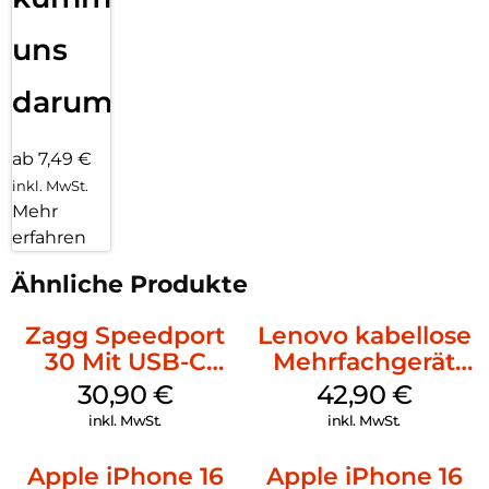
uns
darum!
ab 7,49 €
inkl. MwSt.
Mehr
erfahren
Ähnliche Produkte
Zagg Speedport
Lenovo kabellose
30 Mit USB-C
Mehrfachgerät
Kabel Weiß
Luna Grey
30,90
€
42,90
€
inkl. MwSt.
inkl. MwSt.
Apple iPhone 16
Apple iPhone 16