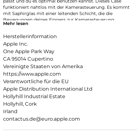
passt und du es optimal benutzen kannst. Dieses Case
funktioniert nahtlos mit der Kamerasteuerung. Es kommt
mit Saphirglas mit einer leitenden Schicht, die die
Bewegungen deines Fingers zur Kamerasteuerung
Mehr lesen
überträgt.
Herstellerinformation
Innen und Außenseite haben eine kratzfeste Beschichtung.
Und alle Materialien und Beschichtungen wurden optimiert,
Apple Inc.
um zu verhindern, dass das Case mit der Zeit vergilbt.
One Apple Park Way
CA 95014 Cupertino
Mit integrierten Magneten, die sich perfekt am iPhone 16 Pro
ausrichten, hält das Case ganz einfach und sorgt für
Vereinigte Staaten von Amerika
schnelleres kabelloses Laden. Lass dein iPhone beim Laden
https://www.apple.com
einfach im Case und docke dein MagSafe Ladegerät an oder
Verantwortliche für die EU
leg es auf dein Qi2 oder Qi zertifiziertes Ladegerät.
Apple Distribution International Ltd
Wie jedes von Apple entwickelte Case durchläuft es im Laufe
Hollyhill Industrial Estate
des Design und Fertigungsprozesses Tausende von
Hollyhill, Cork
Teststunden. Deshalb sieht es nicht nur großartig aus,
Irland
sondern ist auch dafür gemacht, dein iPhone vor Kratzern
contactus.de@euro.apple.com
und bei Stürzen zu schützen.