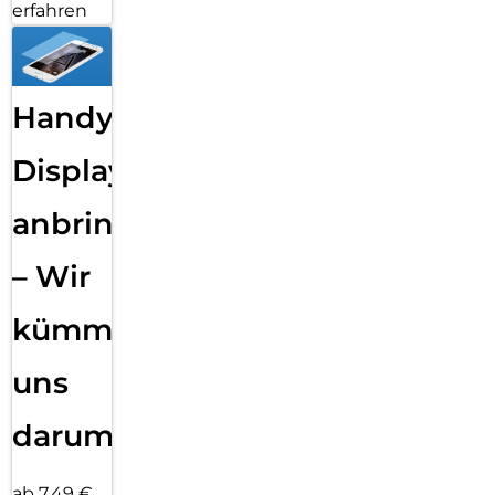
erfahren
Handy
Displayfolie
anbringen
– Wir
kümmern
uns
darum!
ab 7,49 €