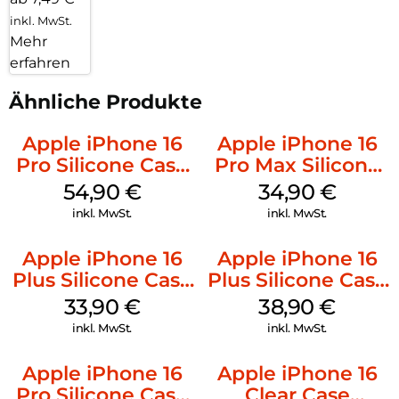
inkl. MwSt.
Mehr
erfahren
Ähnliche Produkte
Apple iPhone 16
Apple iPhone 16
Pro Silicone Case
Pro Max Silicone
MagSafe Black
Case MagSafe
54,90
€
34,90
€
Denim
inkl. MwSt.
inkl. MwSt.
Apple iPhone 16
Apple iPhone 16
Plus Silicone Case
Plus Silicone Case
MagSafe Lake
MagSafe Denim
33,90
€
38,90
€
Green
inkl. MwSt.
inkl. MwSt.
Apple iPhone 16
Apple iPhone 16
Pro Silicone Case
Clear Case