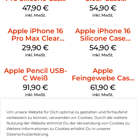
MagSafe Denim
MagSafe
47,90
€
54,90
€
Transparent
inkl. MwSt.
inkl. MwSt.
Apple iPhone 16
Apple iPhone 16
Pro Max Clear
Silicone Case
Case MagSafe
MagSafe Lake
29,90
€
54,90
€
Transparent
Green
inkl. MwSt.
inkl. MwSt.
Apple Pencil USB-
Apple
C Weiß
Feingewebe Case
iPhone 15 Pro
91,90
€
61,90
€
MagSafe Schwarz
inkl. MwSt.
inkl. MwSt.
Um unsere Website für Dich optimal zu gestalten und fortlaufend
verbessern zu können, verwenden wir Cookies. Durch die weitere
Nutzung der Website stimmst Du der Verwendung von Cookies zu.
Impressum
Weitere Informationen zu Cookies erhältst Du in unserer
Datenschutzerklärung.