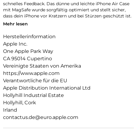
schnelles Feedback. Das dünne und leichte iPhone Air Case
mit MagSafe wurde sorgfältig optimiert und stellt sicher,
dass dein iPhone vor Kratzern und bei Stürzen geschützt ist.
Mehr lesen
Das Case funktioniert nahtlos mit der Kamera­steuerung, um
präzise Finger­bewegungen wie Drücken und Streichen zu
Herstellerinformation
erkennen.
Apple Inc.
Mit zwei Verbindungs­punkten lässt sich dieses Case sicher
One Apple Park Way
am Crossbody Band befestigen. So kannst du dein iPhone
CA 95014 Cupertino
einfach freihändig tragen.
Vereinigte Staaten von Amerika
Mit integrierten Magneten, die sich perfekt am iPhone Air
https://www.apple.com
ausrichten, hält das Case ganz einfach und sorgt für
Verantwortliche für die EU
schnelleres kabelloses Laden. Lass dein iPhone beim Laden
Apple Distribution International Ltd
einfach im Case und docke dein MagSafe Ladegerät an oder
Hollyhill Industrial Estate
leg es auf dein Qi2.2 oder Qi zertifiziertes Ladegerät.
Hollyhill, Cork
Wie jedes von Apple entwickelte Case durchläuft es im Laufe
Irland
des Design‑ und Fertigungs­prozesses Tausende von
contactus.de@euro.apple.com
Teststunden. Deshalb sieht es nicht nur großartig aus,
sondern ist auch dafür gemacht, dein iPhone vor Kratzern
und bei Stürzen zu schützen.