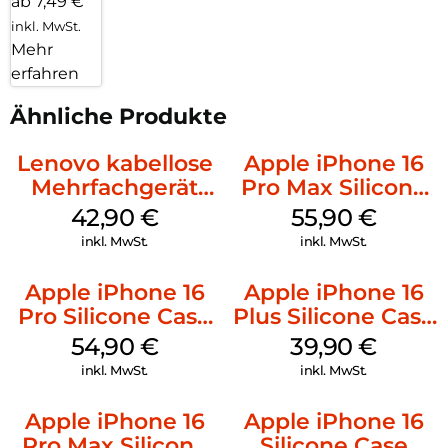
ab 7,49 €
inkl. MwSt.
Mehr
erfahren
Ähnliche Produkte
Lenovo kabellose
Apple iPhone 16
Mehrfachgerät
Pro Max Silicone
Luna Grey
Case MagSafe
42,90
€
55,90
€
Stone Gray
inkl. MwSt.
inkl. MwSt.
Apple iPhone 16
Apple iPhone 16
Pro Silicone Case
Plus Silicone Case
MagSafe Black
MagSafe Plum
54,90
€
39,90
€
inkl. MwSt.
inkl. MwSt.
Apple iPhone 16
Apple iPhone 16
Pro Max Silicone
Silicone Case