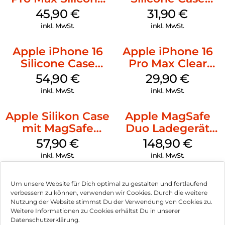
Case MagSafe
MagSafe Fuchsia
45,90
€
31,90
€
Ultramarine
inkl. MwSt.
inkl. MwSt.
Apple iPhone 16
Apple iPhone 16
Silicone Case
Pro Max Clear
MagSafe Lake
Case MagSafe
54,90
€
29,90
€
Green
Transparent
inkl. MwSt.
inkl. MwSt.
Apple Silikon Case
Apple MagSafe
mit MagSafe
Duo Ladegerät
iPhone 14 Pro
Weiß
57,90
€
148,90
€
(PRODUCT)RED
inkl. MwSt.
inkl. MwSt.
Um unsere Website für Dich optimal zu gestalten und fortlaufend
verbessern zu können, verwenden wir Cookies. Durch die weitere
Nutzung der Website stimmst Du der Verwendung von Cookies zu.
Impressum
Weitere Informationen zu Cookies erhältst Du in unserer
Datenschutzerklärung.