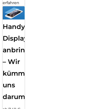
erfahren
Handy
Displayfolie
anbringen
– Wir
kümmern
uns
darum!