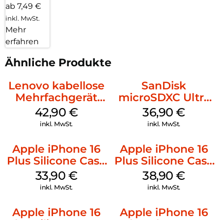
ab 7,49 €
inkl. MwSt.
Mehr
erfahren
Ähnliche Produkte
Lenovo kabellose
SanDisk
Mehrfachgerät
microSDXC Ultra
Luna Grey
128 GB + Adapter
42,90
€
36,90
€
Mobile
inkl. MwSt.
inkl. MwSt.
Apple iPhone 16
Apple iPhone 16
Plus Silicone Case
Plus Silicone Case
MagSafe Lake
MagSafe Denim
33,90
€
38,90
€
Green
inkl. MwSt.
inkl. MwSt.
Apple iPhone 16
Apple iPhone 16