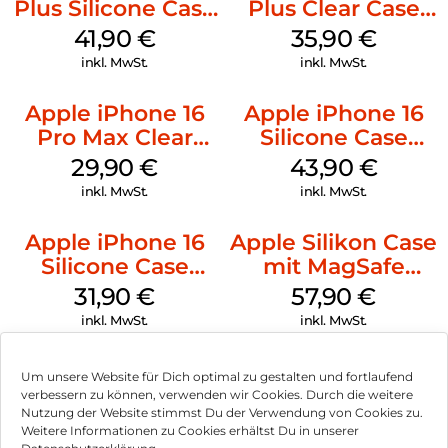
Plus Silicone Case
Plus Clear Case
MagSafe Stone
MagSafe
41,90
€
35,90
€
Gray
Transparent
inkl. MwSt.
inkl. MwSt.
Apple iPhone 16
Apple iPhone 16
Pro Max Clear
Silicone Case
Case MagSafe
MagSafe Plum
29,90
€
43,90
€
Transparent
inkl. MwSt.
inkl. MwSt.
Apple iPhone 16
Apple Silikon Case
Silicone Case
mit MagSafe
MagSafe Fuchsia
iPhone 14 Pro
31,90
€
57,90
€
(PRODUCT)RED
inkl. MwSt.
inkl. MwSt.
Um unsere Website für Dich optimal zu gestalten und fortlaufend
verbessern zu können, verwenden wir Cookies. Durch die weitere
Nutzung der Website stimmst Du der Verwendung von Cookies zu.
Impressum
Weitere Informationen zu Cookies erhältst Du in unserer