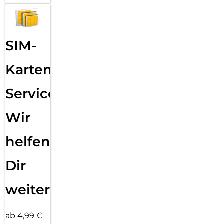
Sende eine Textnachricht, nimm einen Anruf an, hör Musik,
verwende Siri und erhalte Mitteilungen. Die Series 11 (GPS)
funktioniert mit deinem iPhone und im WLAN, damit du in
Verbindung bleibst.
SIM-
Karten
Service:
Wir
helfen
Dir
weiter
ab 4,99 €