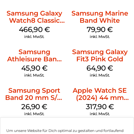
Samsung Galaxy
Samsung Marine
Watch8 Classic
Band White
White
466,90
€
79,90
€
inkl. MwSt.
inkl. MwSt.
Samsung
Samsung Galaxy
Athleisure Band
Fit3 Pink Gold
S/M Galaxy
45,90
€
64,90
€
Watch7 Cream
inkl. MwSt.
inkl. MwSt.
Samsung Sport
Apple Watch SE
Band 20 mm S/M
(2024) 44 mm
Galaxy Watch4
GPS + Cellular
26,90
€
317,90
€
Serie Graphite
(Sportarmband
inkl. MwSt.
inkl. MwSt.
Mitternacht M/L)
Mitternacht
Um unsere Website für Dich optimal zu gestalten und fortlaufend