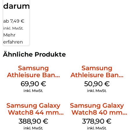
darum!
ab 7,49 €
inkl. MwSt.
Mehr
erfahren
Ähnliche Produkte
Samsung
Samsung
Athleisure Band
Athleisure Band
(S/M) Galaxy
(M/L) Galaxy
69,90
€
50,90
€
Watch8/Watch8
Watch8/Watch8
inkl. MwSt.
inkl. MwSt.
Classic Sage
Classic Green
Samsung Galaxy
Samsung Galaxy
Watch8 44 mm
Watch8 40 mm
Graphite
Graphite
388,90
€
378,90
€
inkl. MwSt.
inkl. MwSt.