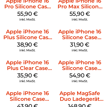
Apple iPhone 16
Apple iPhone 16
Pro Silicone Case
Pro Max Silicone
MagSafe Stone
Case MagSafe
55,90
€
55,90
€
Gray
Stone Gray
inkl. MwSt.
inkl. MwSt.
Apple iPhone 16
Apple iPhone 16
Plus Silicone Case
Silicone Case
MagSafe Denim
MagSafe Fuchsia
38,90
€
31,90
€
inkl. MwSt.
inkl. MwSt.
Apple iPhone 16
Apple iPhone 16
Plus Clear Case
Silicone Case
MagSafe
MagSafe Lake
35,90
€
54,90
€
Transparent
Green
inkl. MwSt.
inkl. MwSt.
Apple iPhone 16
Apple MagSafe
Silicone Case
Duo Ladegerät
MagSafe Plum
Weiß
43,90
€
148,90
€