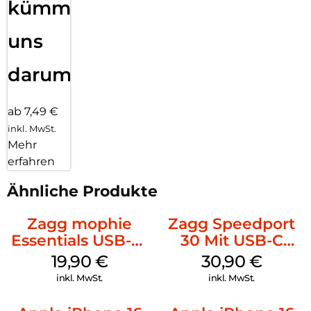
kümmern
uns
darum!
ab 7,49 €
inkl. MwSt.
Mehr
erfahren
Ähnliche Produkte
Zagg mophie
Zagg Speedport
Essentials USB-C-
30 Mit USB-C
20W Charger PD
Kabel Weiß
19,90
€
30,90
€
Weiß
inkl. MwSt.
inkl. MwSt.