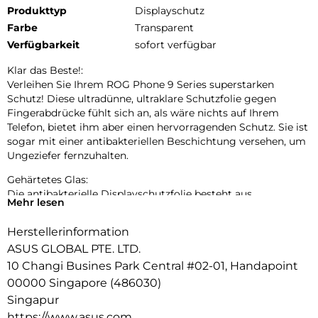
Produkttyp
Displayschutz
Farbe
Transparent
Verfügbarkeit
sofort verfügbar
Klar das Beste!:
Verleihen Sie Ihrem ROG Phone 9 Series superstarken
Schutz! Diese ultradünne, ultraklare Schutzfolie gegen
Fingerabdrücke fühlt sich an, als wäre nichts auf Ihrem
Telefon, bietet ihm aber einen hervorragenden Schutz. Sie ist
sogar mit einer antibakteriellen Beschichtung versehen, um
Ungeziefer fernzuhalten.
Gehärtetes Glas:
Die antibakterielle Displayschutzfolie besteht aus
Mehr lesen
widerstandsfähigem Glas – mit einer Härte von 9H – und
deckt einen 2,5D-Bildschirm vollständig ab. Die doppelte
Herstellerinformation
Härtung und die Kantenbehandlung verleihen dem Glas
ASUS GLOBAL PTE. LTD.
mehr Festigkeit, um Ihr Telefon vor unvermeidlichen
Unfällen zu schützen.
10 Changi Busines Park Central #02-01, Handapoint
00000 Singapore (486030)
Wirksamer antibakterieller Schutz:
Singapur
Damit Ihr Handy hygienisch bleibt, haben wir eine
https://www.asus.com
antibakterielle Beschichtung auf die Displayschutzfolie